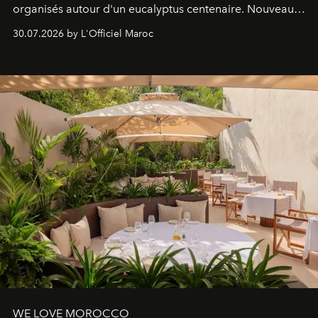
organisés autour d'un eucalyptus centenaire. Nouveau
Lobby Bien-Être et Beauté, exclusivité mondiale en
30.07.2026 by L'Officiel Maroc
neuro-cosmétique, parcours thermal et studio dédié au
mouvement..l'adresse se refait une beauté dans son
entièreté, entre science des émotions et rituels
reposants.
WE LOVE MOROCCO