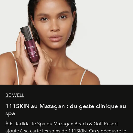
BE WELL
111SKIN au Mazagan : du geste clinique au
spa
À El Jadida, le Spa du Mazagan Beach & Golf Resort
ajoute à sa carte les soins de 111SKIN. On y découvre le