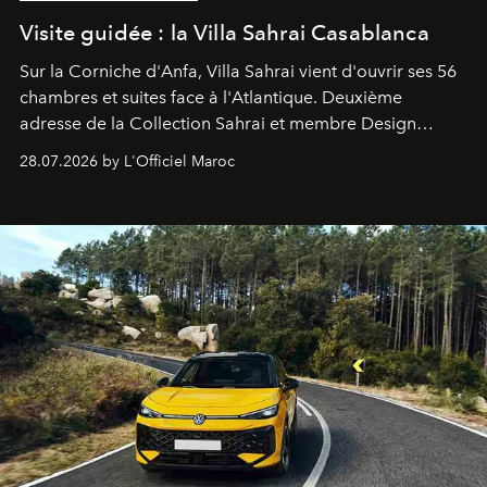
Visite guidée : la Villa Sahrai Casablanca
Sur la Corniche d'Anfa, Villa Sahrai vient d'ouvrir ses 56
chambres et suites face à l'Atlantique. Deuxième
adresse de la Collection Sahrai et membre Design
Hotels, ce boutique-hôtel cinq étoiles signé Christophe
28.07.2026 by L'Officiel Maroc
Pillet promet un lieu de vie complet. On y a déjeuné…
et
adoré
. Récit.