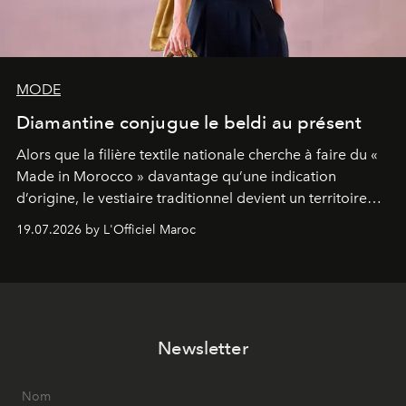
MODE
Diamantine conjugue le beldi au présent
Alors que la filière textile nationale cherche à faire du «
Made in Morocco » davantage qu’une indication
d’origine, le vestiaire traditionnel devient un territoire
d’expérimentation. Avec Néo Beldi, Diamantine en
19.07.2026 by L'Officiel Maroc
révise les proportions et les usages pour l’inscrire dans
le quotidien contemporain, sans effacer la culture du
vêtement dont il procède.
Newsletter