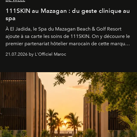
111SKIN au Mazagan : du geste clinique au
spa
À El Jadida, le Spa du Mazagan Beach & Golf Resort
ajoute à sa carte les soins de 111SKIN. On y découvre le
premier partenariat hôtelier marocain de cette marque
britannique, née dans un cabinet de chirurgie plastique
21.07.2026 by L'Officiel Maroc
londonien et construite depuis autour d'un actif breveté,
le complexe NAC Y2™.