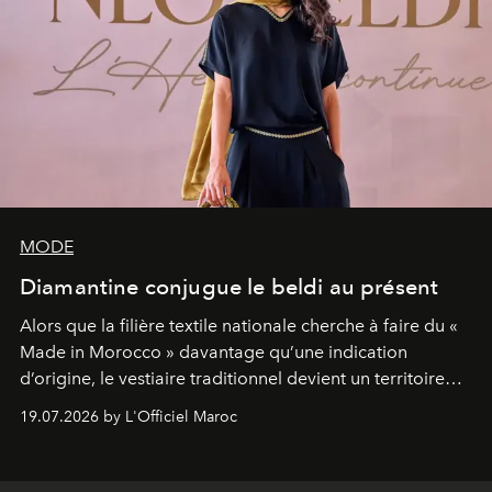
MODE
Diamantine conjugue le beldi au présent
Alors que la filière textile nationale cherche à faire du «
Made in Morocco » davantage qu’une indication
d’origine, le vestiaire traditionnel devient un territoire
d’expérimentation. Avec Néo Beldi, Diamantine en
19.07.2026 by L'Officiel Maroc
révise les proportions et les usages pour l’inscrire dans
le quotidien contemporain, sans effacer la culture du
vêtement dont il procède.