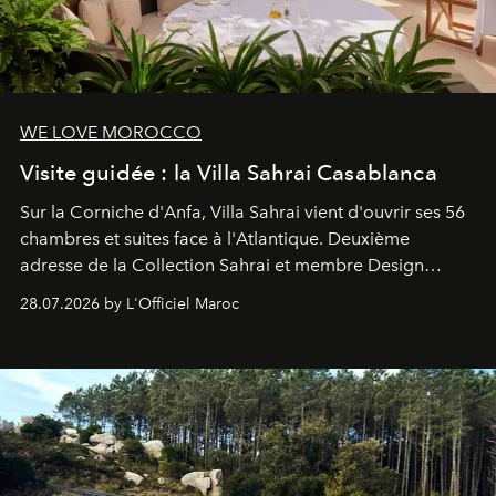
WE LOVE MOROCCO
Visite guidée : la Villa Sahrai Casablanca
Sur la Corniche d'Anfa, Villa Sahrai vient d'ouvrir ses 56
chambres et suites face à l'Atlantique. Deuxième
adresse de la Collection Sahrai et membre Design
Hotels, ce boutique-hôtel cinq étoiles signé Christophe
28.07.2026 by L'Officiel Maroc
Pillet promet un lieu de vie complet. On y a déjeuné…
et
adoré
. Récit.