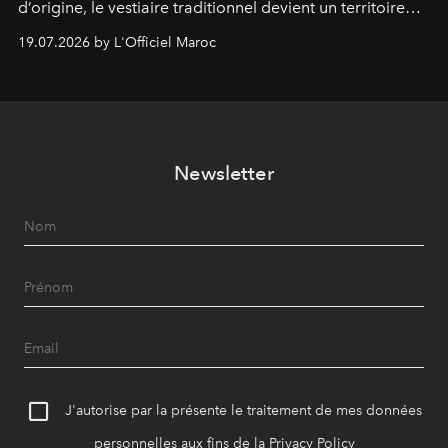
d’origine, le vestiaire traditionnel devient un territoire
d’expérimentation. Avec Néo Beldi, Diamantine en
19.07.2026 by L'Officiel Maroc
révise les proportions et les usages pour l’inscrire dans
le quotidien contemporain, sans effacer la culture du
vêtement dont il procède.
Newsletter
J'autorise par la présente le traitement de mes données
personnelles aux fins de la
Privacy Policy