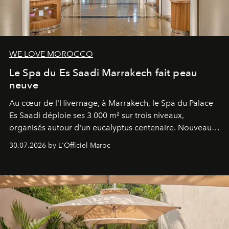
WE LOVE MOROCCO
Le Spa du Es Saadi Marrakech fait peau
neuve
Au cœur de l'Hivernage, à Marrakech, le Spa du Palace
Es Saadi déploie ses 3 000 m² sur trois niveaux,
organisés autour d'un eucalyptus centenaire. Nouveau
Lobby Bien-Être et Beauté, exclusivité mondiale en
30.07.2026 by L'Officiel Maroc
neuro-cosmétique, parcours thermal et studio dédié au
mouvement..l'adresse se refait une beauté dans son
entièreté, entre science des émotions et rituels
reposants.