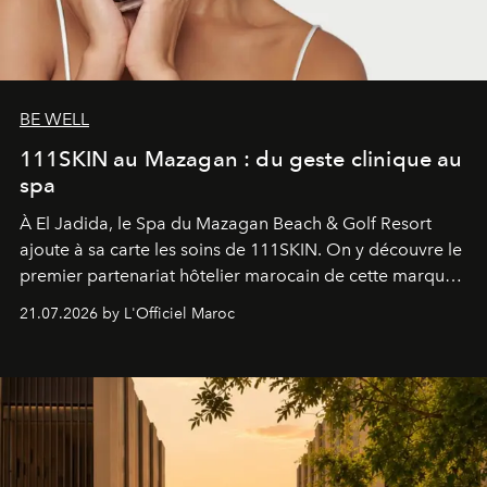
BE WELL
111SKIN au Mazagan : du geste clinique au
spa
À El Jadida, le Spa du Mazagan Beach & Golf Resort
ajoute à sa carte les soins de 111SKIN. On y découvre le
premier partenariat hôtelier marocain de cette marque
britannique, née dans un cabinet de chirurgie plastique
21.07.2026 by L'Officiel Maroc
londonien et construite depuis autour d'un actif breveté,
le complexe NAC Y2™.