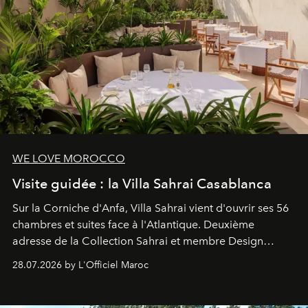
WE LOVE MOROCCO
Visite guidée : la Villa Sahrai Casablanca
Sur la Corniche d'Anfa, Villa Sahrai vient d'ouvrir ses 56
chambres et suites face à l'Atlantique. Deuxième
adresse de la Collection Sahrai et membre Design
Hotels, ce boutique-hôtel cinq étoiles signé Christophe
28.07.2026 by L'Officiel Maroc
Pillet promet un lieu de vie complet. On y a déjeuné…
et
adoré
. Récit.