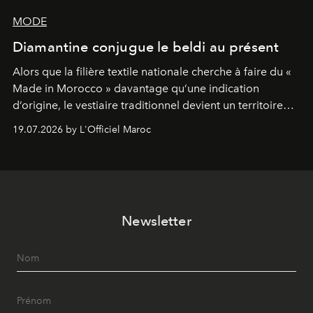
MODE
Diamantine conjugue le beldi au présent
Alors que la filière textile nationale cherche à faire du «
Made in Morocco » davantage qu’une indication
d’origine, le vestiaire traditionnel devient un territoire
d’expérimentation. Avec Néo Beldi, Diamantine en
19.07.2026 by L'Officiel Maroc
révise les proportions et les usages pour l’inscrire dans
le quotidien contemporain, sans effacer la culture du
vêtement dont il procède.
Newsletter