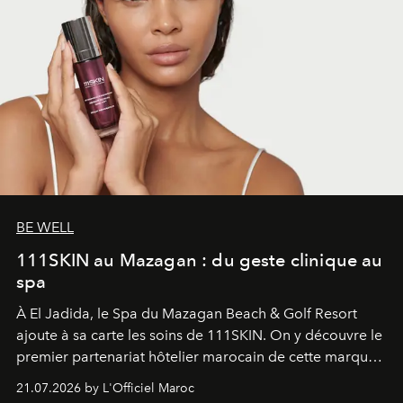
BE WELL
111SKIN au Mazagan : du geste clinique au
spa
À El Jadida, le Spa du Mazagan Beach & Golf Resort
ajoute à sa carte les soins de 111SKIN. On y découvre le
premier partenariat hôtelier marocain de cette marque
britannique, née dans un cabinet de chirurgie plastique
21.07.2026 by L'Officiel Maroc
londonien et construite depuis autour d'un actif breveté,