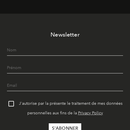
révise les proportions et les usages pour l’inscrire dans
le quotidien contemporain, sans effacer la culture du
vêtement dont il procède.
Newsletter
J'autorise par la présente le traitement de mes données
personnelles aux fins de la
Privacy Policy