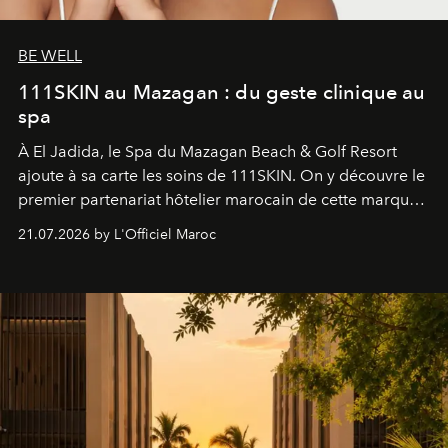
BE WELL
111SKIN au Mazagan : du geste clinique au
spa
À El Jadida, le Spa du Mazagan Beach & Golf Resort
ajoute à sa carte les soins de 111SKIN. On y découvre le
premier partenariat hôtelier marocain de cette marque
britannique, née dans un cabinet de chirurgie plastique
21.07.2026 by L'Officiel Maroc
londonien et construite depuis autour d'un actif breveté,
le complexe NAC Y2™.