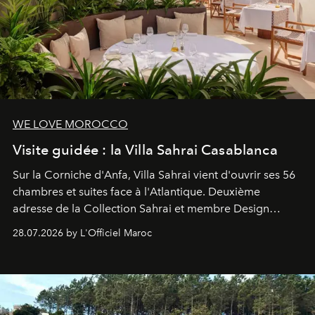
WE LOVE MOROCCO
Visite guidée : la Villa Sahrai Casablanca
Sur la Corniche d'Anfa, Villa Sahrai vient d'ouvrir ses 56
chambres et suites face à l'Atlantique. Deuxième
adresse de la Collection Sahrai et membre Design
Hotels, ce boutique-hôtel cinq étoiles signé Christophe
28.07.2026 by L'Officiel Maroc
Pillet promet un lieu de vie complet. On y a déjeuné…
et
adoré
. Récit.