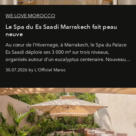
WE LOVE MOROCCO
Le Spa du Es Saadi Marrakech fait peau
neuve
Au cœur de l'Hivernage, à Marrakech, le Spa du Palace
Es Saadi déploie ses 3 000 m² sur trois niveaux,
organisés autour d'un eucalyptus centenaire. Nouveau
Lobby Bien-Être et Beauté, exclusivité mondiale en
30.07.2026 by L'Officiel Maroc
neuro-cosmétique, parcours thermal et studio dédié au
mouvement..l'adresse se refait une beauté dans son
entièreté, entre science des émotions et rituels
reposants.