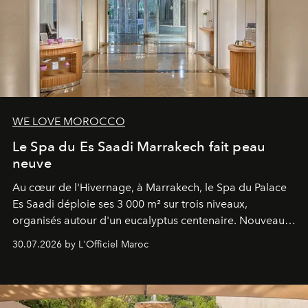
WE LOVE MOROCCO
Le Spa du Es Saadi Marrakech fait peau
neuve
Au cœur de l'Hivernage, à Marrakech, le Spa du Palace
Es Saadi déploie ses 3 000 m² sur trois niveaux,
organisés autour d'un eucalyptus centenaire. Nouveau
Lobby Bien-Être et Beauté, exclusivité mondiale en
30.07.2026 by L'Officiel Maroc
neuro-cosmétique, parcours thermal et studio dédié au
mouvement..l'adresse se refait une beauté dans son
entièreté, entre science des émotions et rituels
reposants.