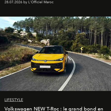
28.07.2026 by L'Officiel Maroc
Pillet promet un lieu de vie complet. On y a déjeuné…
et
adoré
. Récit.
LIFESTYLE
Volkswagen NEW T-Roc : le grand bond en