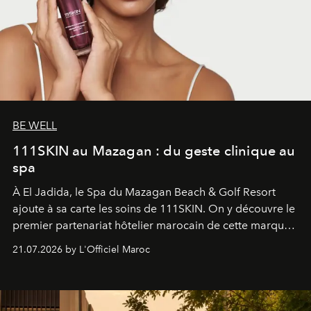
BE WELL
111SKIN au Mazagan : du geste clinique au
spa
À El Jadida, le Spa du Mazagan Beach & Golf Resort
ajoute à sa carte les soins de 111SKIN. On y découvre le
premier partenariat hôtelier marocain de cette marque
britannique, née dans un cabinet de chirurgie plastique
21.07.2026 by L'Officiel Maroc
londonien et construite depuis autour d'un actif breveté,
le complexe NAC Y2™.