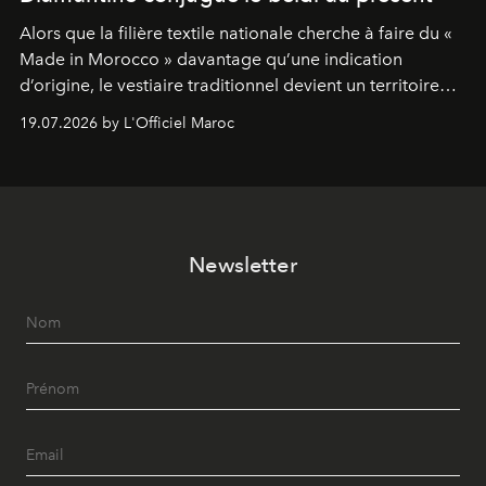
Alors que la filière textile nationale cherche à faire du «
Made in Morocco » davantage qu’une indication
d’origine, le vestiaire traditionnel devient un territoire
d’expérimentation. Avec Néo Beldi, Diamantine en
19.07.2026 by L'Officiel Maroc
révise les proportions et les usages pour l’inscrire dans
le quotidien contemporain, sans effacer la culture du
vêtement dont il procède.
Newsletter