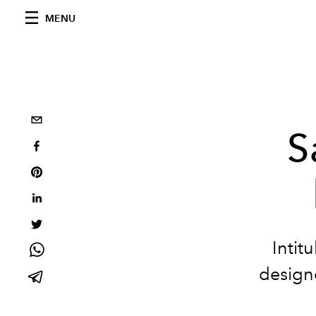
MENU
S
Intit
designe