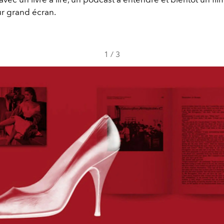
r grand écran.
1
/
3