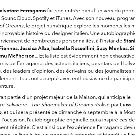
alvatore Ferragamo
fait son entrée dans l'univers du podca
 SoundCloud, Spotify et iTunes. Avec son nouveau prog
of Dreams
, le projet numérique explore les moments les 
incroyable histoire du designer italien. Une autobiographi
erviennent de nombreuses personnalités, à l'instar de
Stan
Fiennes
,
Jessica Alba
,
Isabella Rossellini
,
Suzy Menkes
,
S
amu McPherson
... Et la liste est évidemment non exhaustive.
mis de Ferragamo, des acteurs italiens, des stars de Holl
, des leaders d'opinion, des écrivains ou des journalistes
alement : tous ont accepté avec enthousiasme de participer
enture.
ait partie d’un projet majeur de la Maison, qui anticipe le
ire
Salvatore - The Shoemaker of Dreams
réalisé par
Luca
o
, et qui sera présenté ce dimanche 6 septembre à la Mos
 l'occasion, l’autobiographie originelle qui a inspiré ces d
ent rééditée. C'est ainsi que l’expérience Ferragamo devi
avec un livre à lire, un podcast à entendre et bientôt un film