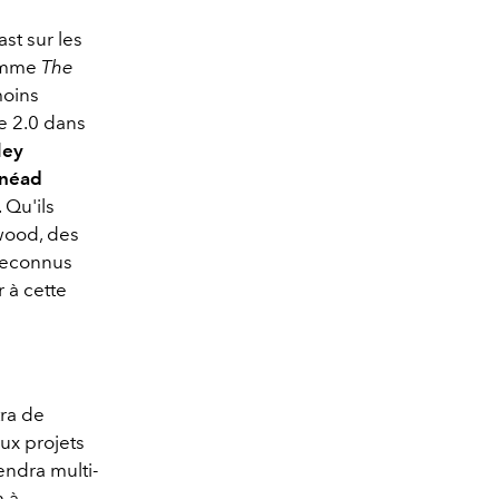
st sur les
ramme
The
moins
e 2.0 dans
ley
inéad
 Qu'ils
ywood, des
 reconnus
 à cette
tra de
eux projets
endra multi-
 à