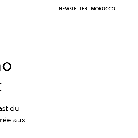
NEWSLETTER
MOROCCO
mo
t
ast du
crée aux