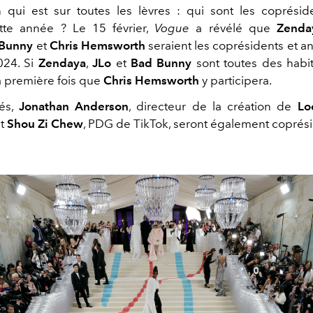
 qui est sur toutes les lèvres : qui sont les coprésid
tte année ? Le 15 février,
Vogue
a révélé que
Zenda
 Bunny
et
Chris Hemsworth
seraient les coprésidents et a
24. Si
Zendaya
,
JLo
et
Bad Bunny
sont toutes des hab
la première fois que
Chris Hemsworth
y participera.
és,
Jonathan Anderson
, directeur de la création de
Lo
et
Shou Zi Chew
, PDG de TikTok, seront également coprési