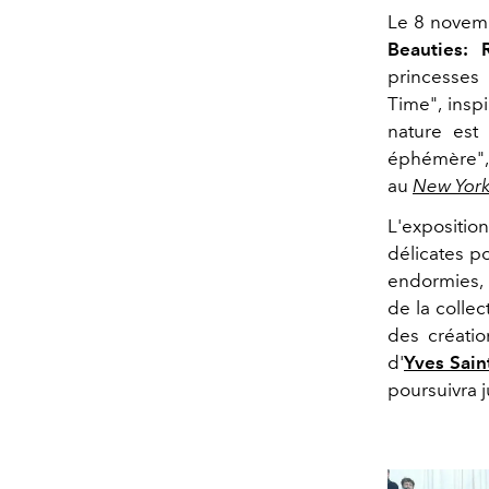
Le 8 novem
Beauties: 
princesses
Time", insp
nature est
éphémère", 
au
New York
L'expositio
délicates p
endormies, 
de la colle
des créatio
d'
Yves Sain
poursuivra 