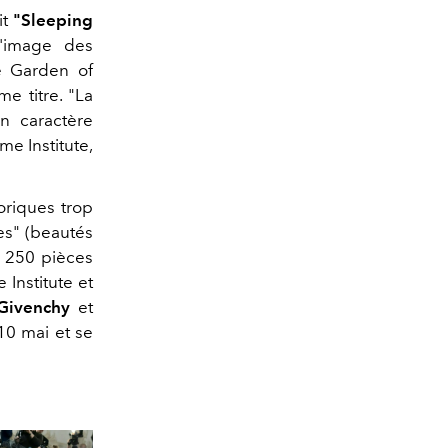
it
"Sleeping
'image des
e Garden of
e titre. "La
n caractère
e Institute,
oriques trop
es" (beautés
e 250 pièces
Institute et
Givenchy
et
 10 mai et se