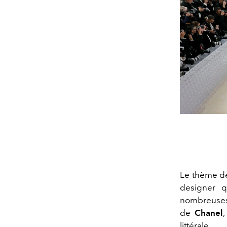
Le thème de
designer q
nombreuses 
de
Chanel
littérale.