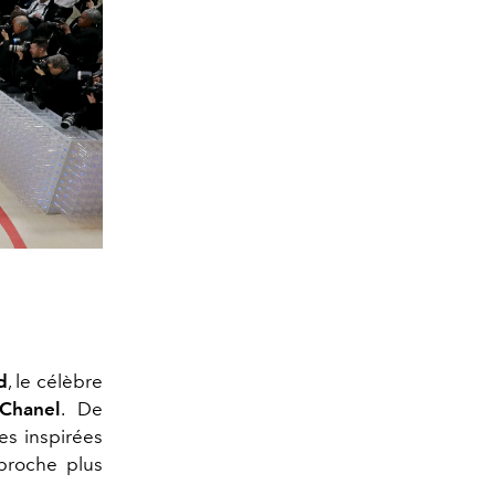
d
, le célèbre
Chanel
. De
es inspirées
pproche plus