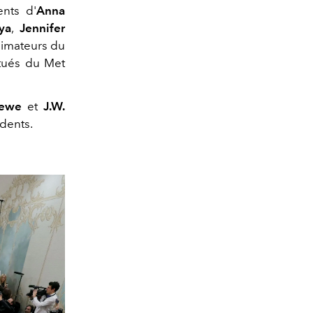
ents d'
Anna
ya
,
Jennifer
nimateurs du
itués du Met
ewe
et
J.W.
dents.