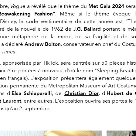
bre,
Vogue
a révélé que le thème du
Met Gala 2024
sera
Reawakening Fashion"
. Même si le thème évoque l
 Disney, le code vestimentaire de cette année est "Th
iré de la nouvelle de 1962 de
J.G. Ballard
portant le mêm
 une métaphore de la mode, de sa fragilité et de so
a déclaré
Andrew Bolton
, conservateur en chef du Costum
 Times
.
n, sponsorisée par TikTok, sera centrée sur 50 pièces hist
our être portées à nouveau, d'où le nom "Sleeping Beauti
en français). L'exposition présentera également quelqu
ction permanente du Metropolitan Museum of Art Costume 
ns d'
Elsa Schiaparelli
, de
Christian Dior
, d'
Hubert de 
t Laurent
, entre autres. L'exposition ouvrira ses portes le
jusqu'au 2 septembre.