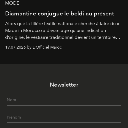
MODE
Diamantine conjugue le beldi au présent
Alors que la filière textile nationale cherche à faire du «
Made in Morocco » davantage qu’une indication
d’origine, le vestiaire traditionnel devient un territoire
d’expérimentation. Avec Néo Beldi, Diamantine en
19.07.2026 by L'Officiel Maroc
révise les proportions et les usages pour l’inscrire dans
le quotidien contemporain, sans effacer la culture du
vêtement dont il procède.
Newsletter