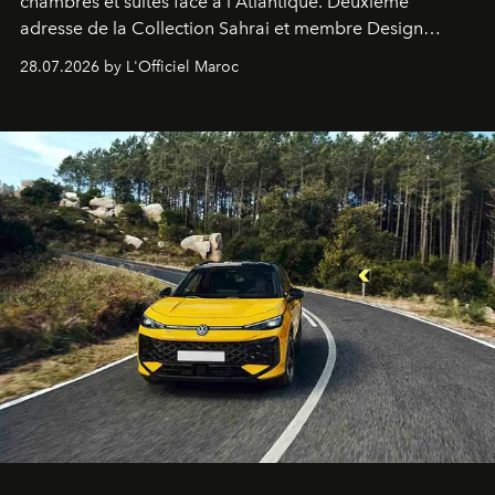
chambres et suites face à l'Atlantique. Deuxième
adresse de la Collection Sahrai et membre Design
Hotels, ce boutique-hôtel cinq étoiles signé Christophe
28.07.2026 by L'Officiel Maroc
Pillet promet un lieu de vie complet. On y a déjeuné…
et
adoré
. Récit.