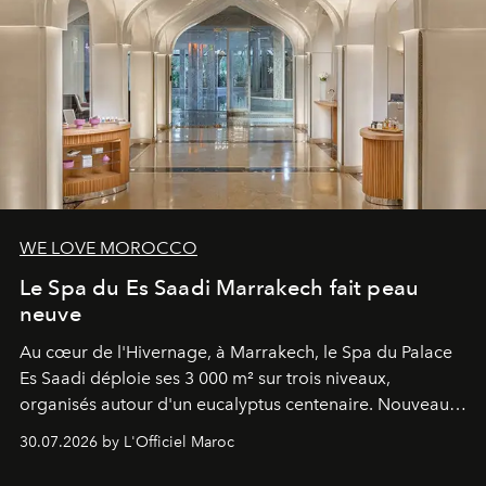
WE LOVE MOROCCO
Le Spa du Es Saadi Marrakech fait peau
neuve
Au cœur de l'Hivernage, à Marrakech, le Spa du Palace
Es Saadi déploie ses 3 000 m² sur trois niveaux,
organisés autour d'un eucalyptus centenaire. Nouveau
Lobby Bien-Être et Beauté, exclusivité mondiale en
30.07.2026 by L'Officiel Maroc
neuro-cosmétique, parcours thermal et studio dédié au
mouvement..l'adresse se refait une beauté dans son