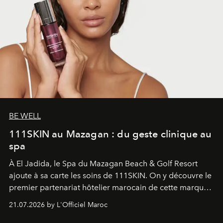
BE WELL
111SKIN au Mazagan : du geste clinique au
spa
À El Jadida, le Spa du Mazagan Beach & Golf Resort
ajoute à sa carte les soins de 111SKIN. On y découvre le
premier partenariat hôtelier marocain de cette marque
britannique, née dans un cabinet de chirurgie plastique
21.07.2026 by L'Officiel Maroc
londonien et construite depuis autour d'un actif breveté,