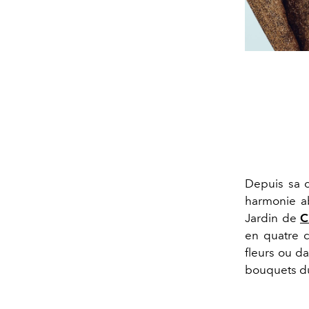
Depuis sa cr
harmonie ab
Jardin de
C
en quatre c
fleurs ou d
bouquets d