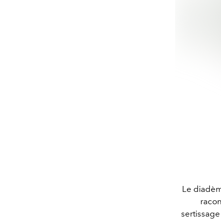
Le diadème
racon
sertissage