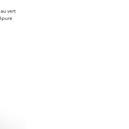
au vert
’épure