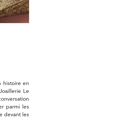
n histoire en
oaillerie Le
conversation
er parmi les
e devant les