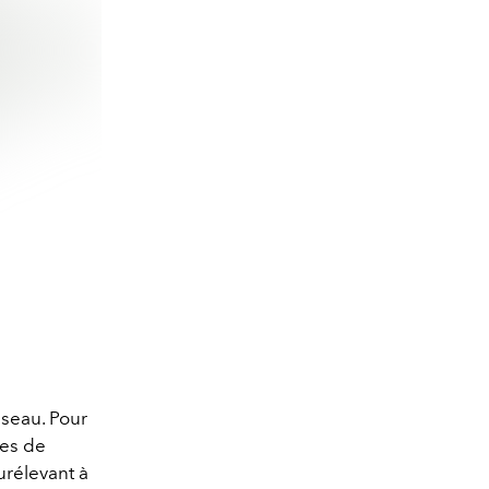
iseau. Pour
ues de
urélevant à