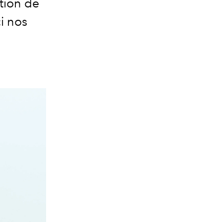
ction de
i nos