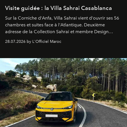
Visite guidée : la Villa Sahrai Casablanca
Sur la Corniche d'Anfa, Villa Sahrai vient d'ouvrir ses 56
chambres et suites face à l'Atlantique. Deuxième
adresse de la Collection Sahrai et membre Design
Hotels, ce boutique-hôtel cinq étoiles signé Christophe
28.07.2026 by L'Officiel Maroc
Pillet promet un lieu de vie complet. On y a déjeuné…
et
adoré
. Récit.