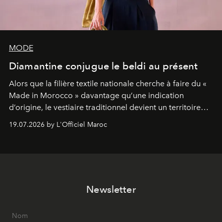
MODE
Diamantine conjugue le beldi au présent
Alors que la filière textile nationale cherche à faire du «
Made in Morocco » davantage qu’une indication
d’origine, le vestiaire traditionnel devient un territoire
d’expérimentation. Avec Néo Beldi, Diamantine en
19.07.2026 by L'Officiel Maroc
révise les proportions et les usages pour l’inscrire dans
le quotidien contemporain, sans effacer la culture du
vêtement dont il procède.
Newsletter