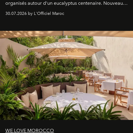
organisés autour d'un eucalyptus centenaire. Nouveau
Lobby Bien-Être et Beauté, exclusivité mondiale en
30.07.2026 by L'Officiel Maroc
neuro-cosmétique, parcours thermal et studio dédié au
mouvement..l'adresse se refait une beauté dans son
entièreté, entre science des émotions et rituels
reposants.
WE LOVE MOROCCO