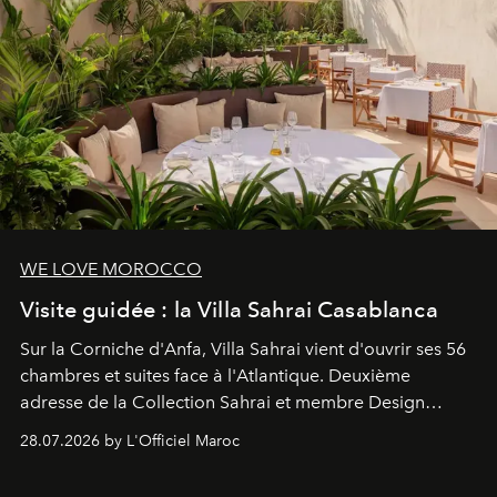
WE LOVE MOROCCO
Visite guidée : la Villa Sahrai Casablanca
Sur la Corniche d'Anfa, Villa Sahrai vient d'ouvrir ses 56
chambres et suites face à l'Atlantique. Deuxième
adresse de la Collection Sahrai et membre Design
Hotels, ce boutique-hôtel cinq étoiles signé Christophe
28.07.2026 by L'Officiel Maroc
Pillet promet un lieu de vie complet. On y a déjeuné…
et
adoré
. Récit.