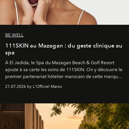
BE WELL
111SKIN au Mazagan : du geste clinique au
spa
À El Jadida, le Spa du Mazagan Beach & Golf Resort
ajoute à sa carte les soins de 111SKIN. On y découvre le
premier partenariat hôtelier marocain de cette marque
britannique, née dans un cabinet de chirurgie plastique
21.07.2026 by L'Officiel Maroc
londonien et construite depuis autour d'un actif breveté,
le complexe NAC Y2™.