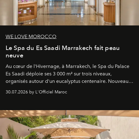
WE LOVE MOROCCO
Le Spa du Es Saadi Marrakech fait peau
neuve
Au cœur de l'Hivernage, à Marrakech, le Spa du Palace
Es Saadi déploie ses 3 000 m² sur trois niveaux,
organisés autour d'un eucalyptus centenaire. Nouveau
Lobby Bien-Être et Beauté, exclusivité mondiale en
30.07.2026 by L'Officiel Maroc
neuro-cosmétique, parcours thermal et studio dédié au
mouvement..l'adresse se refait une beauté dans son
entièreté, entre science des émotions et rituels
reposants.