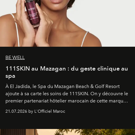
BE WELL
111SKIN au Mazagan : du geste clinique au
spa
À El Jadida, le Spa du Mazagan Beach & Golf Resort
ajoute à sa carte les soins de 111SKIN. On y découvre le
premier partenariat hôtelier marocain de cette marque
britannique, née dans un cabinet de chirurgie plastique
21.07.2026 by L'Officiel Maroc
londonien et construite depuis autour d'un actif breveté,
le complexe NAC Y2™.