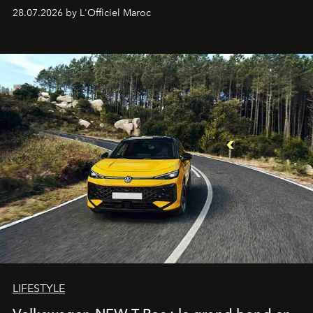
Hotels, ce boutique-hôtel cinq étoiles signé Christophe
28.07.2026 by L'Officiel Maroc
Pillet promet un lieu de vie complet. On y a déjeuné…
et
adoré
. Récit.
LIFESTYLE