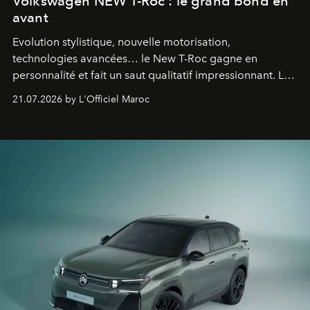
Volkswagen NEW T-Roc : le grand bond en
avant
Evolution stylistique, nouvelle motorisation,
technologies avancées… le New T-Roc gagne en
personnalité et fait un saut qualitatif impressionnant. Le
constructeur allemand a revu en profondeur son SUV
21.07.2026 by L'Officiel Maroc
fétiche pour le rendre plus premium. Et le pari semble
gagné d’avance.