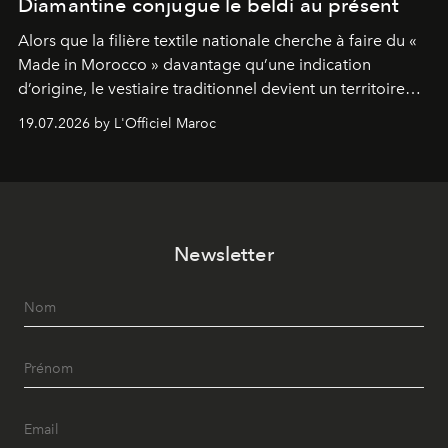
Diamantine conjugue le beldi au présent
Alors que la filière textile nationale cherche à faire du «
Made in Morocco » davantage qu’une indication
d’origine, le vestiaire traditionnel devient un territoire
d’expérimentation. Avec Néo Beldi, Diamantine en
19.07.2026 by L'Officiel Maroc
révise les proportions et les usages pour l’inscrire dans
le quotidien contemporain, sans effacer la culture du
vêtement dont il procède.
Newsletter