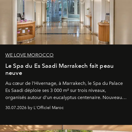
WE LOVE MOROCCO
Le Spa du Es Saadi Marrakech fait peau
neuve
Au cœur de l'Hivernage, à Marrakech, le Spa du Palace
Es Saadi déploie ses 3 000 m² sur trois niveaux,
organisés autour d'un eucalyptus centenaire. Nouveau
Lobby Bien-Être et Beauté, exclusivité mondiale en
30.07.2026 by L'Officiel Maroc
neuro-cosmétique, parcours thermal et studio dédié au
mouvement..l'adresse se refait une beauté dans son
entièreté, entre science des émotions et rituels