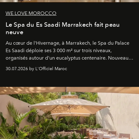
WE LOVE MOROCCO
Le Spa du Es Saadi Marrakech fait peau
neuve
Au cœur de l'Hivernage, à Marrakech, le Spa du Palace
Es Saadi déploie ses 3 000 m² sur trois niveaux,
organisés autour d'un eucalyptus centenaire. Nouveau
Lobby Bien-Être et Beauté, exclusivité mondiale en
30.07.2026 by L'Officiel Maroc
neuro-cosmétique, parcours thermal et studio dédié au
mouvement..l'adresse se refait une beauté dans son
entièreté, entre science des émotions et rituels
reposants.