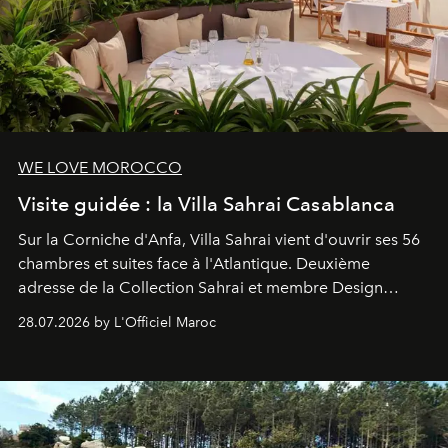
WE LOVE MOROCCO
Visite guidée : la Villa Sahrai Casablanca
Sur la Corniche d'Anfa, Villa Sahrai vient d'ouvrir ses 56
chambres et suites face à l'Atlantique. Deuxième
adresse de la Collection Sahrai et membre Design
Hotels, ce boutique-hôtel cinq étoiles signé Christophe
28.07.2026 by L'Officiel Maroc
Pillet promet un lieu de vie complet. On y a déjeuné…
et
adoré
. Récit.