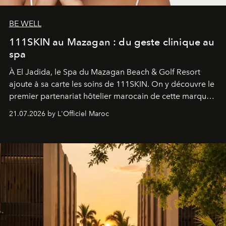
BE WELL
111SKIN au Mazagan : du geste clinique au
spa
À El Jadida, le Spa du Mazagan Beach & Golf Resort
ajoute à sa carte les soins de 111SKIN. On y découvre le
premier partenariat hôtelier marocain de cette marque
britannique, née dans un cabinet de chirurgie plastique
21.07.2026 by L'Officiel Maroc
londonien et construite depuis autour d'un actif breveté,
le complexe NAC Y2™.