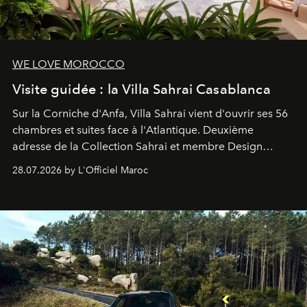
WE LOVE MOROCCO
Visite guidée : la Villa Sahrai Casablanca
Sur la Corniche d'Anfa, Villa Sahrai vient d'ouvrir ses 56
chambres et suites face à l'Atlantique. Deuxième
adresse de la Collection Sahrai et membre Design
Hotels, ce boutique-hôtel cinq étoiles signé Christophe
28.07.2026 by L'Officiel Maroc
Pillet promet un lieu de vie complet. On y a déjeuné…
et
adoré
. Récit.