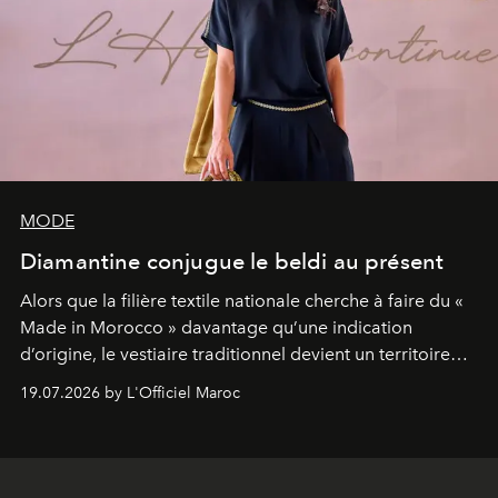
MODE
Diamantine conjugue le beldi au présent
Alors que la filière textile nationale cherche à faire du «
Made in Morocco » davantage qu’une indication
d’origine, le vestiaire traditionnel devient un territoire
d’expérimentation. Avec Néo Beldi, Diamantine en
19.07.2026 by L'Officiel Maroc
révise les proportions et les usages pour l’inscrire dans
le quotidien contemporain, sans effacer la culture du
vêtement dont il procède.