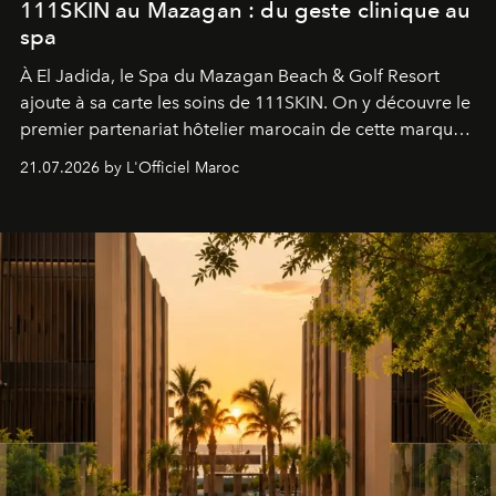
111SKIN au Mazagan : du geste clinique au
spa
À El Jadida, le Spa du Mazagan Beach & Golf Resort
ajoute à sa carte les soins de 111SKIN. On y découvre le
premier partenariat hôtelier marocain de cette marque
britannique, née dans un cabinet de chirurgie plastique
21.07.2026 by L'Officiel Maroc
londonien et construite depuis autour d'un actif breveté,
le complexe NAC Y2™.