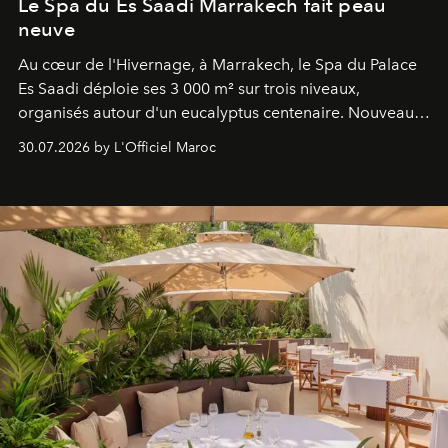
Le Spa du Es Saadi Marrakech fait peau
neuve
Au cœur de l'Hivernage, à Marrakech, le Spa du Palace
Es Saadi déploie ses 3 000 m² sur trois niveaux,
organisés autour d'un eucalyptus centenaire. Nouveau
Lobby Bien-Être et Beauté, exclusivité mondiale en
30.07.2026 by L'Officiel Maroc
neuro-cosmétique, parcours thermal et studio dédié au
mouvement..l'adresse se refait une beauté dans son
entièreté, entre science des émotions et rituels
reposants.