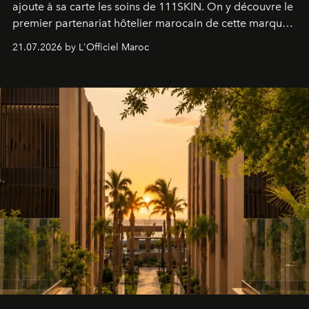
ajoute à sa carte les soins de 111SKIN. On y découvre le
premier partenariat hôtelier marocain de cette marque
britannique, née dans un cabinet de chirurgie plastique
21.07.2026 by L'Officiel Maroc
londonien et construite depuis autour d'un actif breveté,
le complexe NAC Y2™.