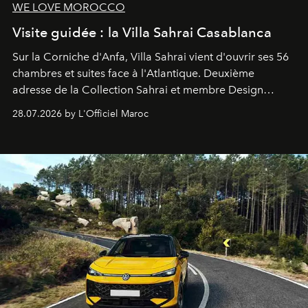
WE LOVE MOROCCO
Visite guidée : la Villa Sahrai Casablanca
Sur la Corniche d'Anfa, Villa Sahrai vient d'ouvrir ses 56
chambres et suites face à l'Atlantique. Deuxième
adresse de la Collection Sahrai et membre Design
Hotels, ce boutique-hôtel cinq étoiles signé Christophe
28.07.2026 by L'Officiel Maroc
Pillet promet un lieu de vie complet. On y a déjeuné…
et
adoré
. Récit.