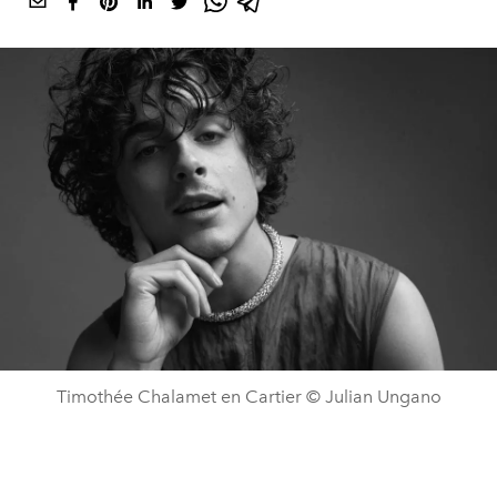
Timothée Chalamet en Cartier © Julian Ungano