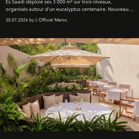
Es Saadi déploie ses 3 000 m² sur trois niveaux,
organisés autour d'un eucalyptus centenaire. Nouveau
Lobby Bien-Être et Beauté, exclusivité mondiale en
30.07.2026 by L'Officiel Maroc
neuro-cosmétique, parcours thermal et studio dédié au
mouvement..l'adresse se refait une beauté dans son
entièreté, entre science des émotions et rituels
reposants.