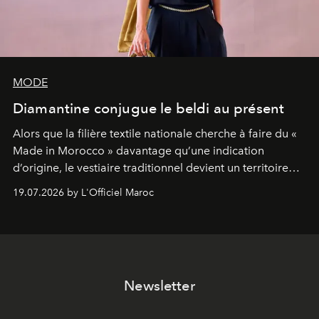
MODE
Diamantine conjugue le beldi au présent
Alors que la filière textile nationale cherche à faire du «
Made in Morocco » davantage qu’une indication
d’origine, le vestiaire traditionnel devient un territoire
d’expérimentation. Avec Néo Beldi, Diamantine en
19.07.2026 by L'Officiel Maroc
révise les proportions et les usages pour l’inscrire dans
le quotidien contemporain, sans effacer la culture du
vêtement dont il procède.
Newsletter