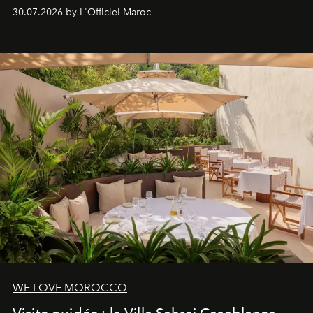
Lobby Bien-Être et Beauté, exclusivité mondiale en
30.07.2026 by L'Officiel Maroc
neuro-cosmétique, parcours thermal et studio dédié au
mouvement..l'adresse se refait une beauté dans son
entièreté, entre science des émotions et rituels
reposants.
WE LOVE MOROCCO
Visite guidée : la Villa Sahrai Casablanca