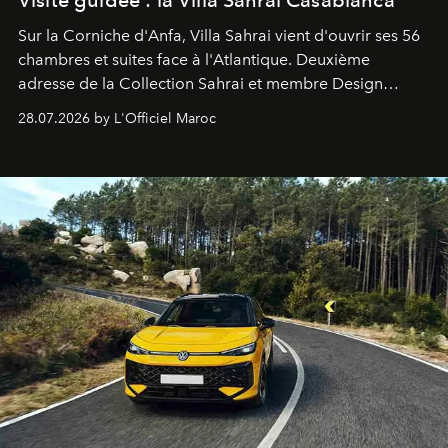
Sur la Corniche d'Anfa, Villa Sahrai vient d'ouvrir ses 56
chambres et suites face à l'Atlantique. Deuxième
adresse de la Collection Sahrai et membre Design
Hotels, ce boutique-hôtel cinq étoiles signé Christophe
28.07.2026 by L'Officiel Maroc
Pillet promet un lieu de vie complet. On y a déjeuné…
et
adoré
. Récit.