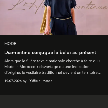
MODE
Diamantine conjugue le beldi au présent
Alors que la filière textile nationale cherche à faire du «
Made in Morocco » davantage qu’une indication
d’origine, le vestiaire traditionnel devient un territoire
d’expérimentation. Avec Néo Beldi, Diamantine en
19.07.2026 by L'Officiel Maroc
révise les proportions et les usages pour l’inscrire dans
le quotidien contemporain, sans effacer la culture du
vêtement dont il procède.