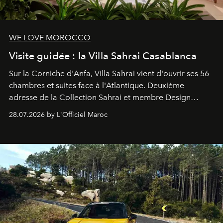
WE LOVE MOROCCO
Visite guidée : la Villa Sahrai Casablanca
Sur la Corniche d'Anfa, Villa Sahrai vient d'ouvrir ses 56
chambres et suites face à l'Atlantique. Deuxième
adresse de la Collection Sahrai et membre Design
Hotels, ce boutique-hôtel cinq étoiles signé Christophe
28.07.2026 by L'Officiel Maroc
Pillet promet un lieu de vie complet. On y a déjeuné…
et
adoré
. Récit.