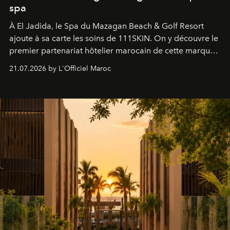
spa
À El Jadida, le Spa du Mazagan Beach & Golf Resort
ajoute à sa carte les soins de 111SKIN. On y découvre le
premier partenariat hôtelier marocain de cette marque
britannique, née dans un cabinet de chirurgie plastique
21.07.2026 by L'Officiel Maroc
londonien et construite depuis autour d'un actif breveté,
le complexe NAC Y2™.