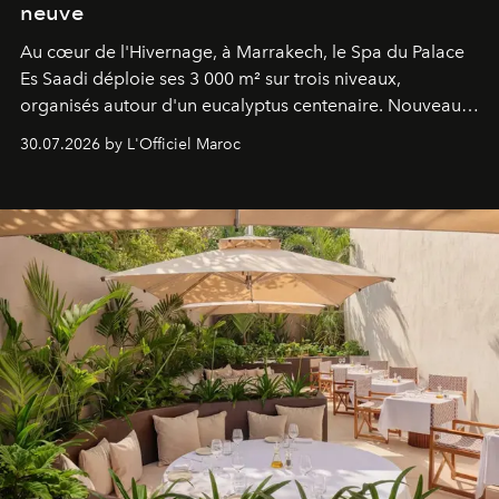
neuve
Au cœur de l'Hivernage, à Marrakech, le Spa du Palace
Es Saadi déploie ses 3 000 m² sur trois niveaux,
organisés autour d'un eucalyptus centenaire. Nouveau
Lobby Bien-Être et Beauté, exclusivité mondiale en
30.07.2026 by L'Officiel Maroc
neuro-cosmétique, parcours thermal et studio dédié au
mouvement..l'adresse se refait une beauté dans son
entièreté, entre science des émotions et rituels
reposants.