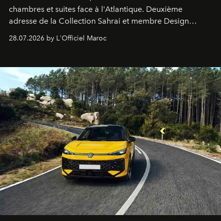
chambres et suites face à l'Atlantique. Deuxième
adresse de la Collection Sahrai et membre Design
Hotels, ce boutique-hôtel cinq étoiles signé Christophe
28.07.2026 by L'Officiel Maroc
Pillet promet un lieu de vie complet. On y a déjeuné…
et
adoré
. Récit.