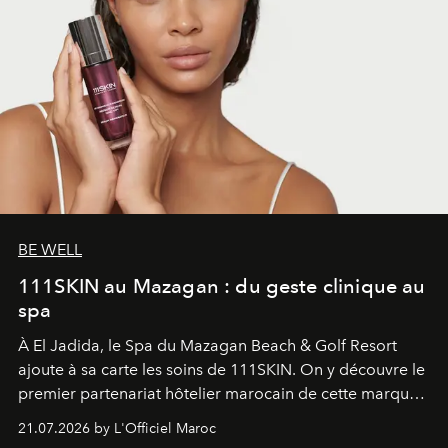
BE WELL
111SKIN au Mazagan : du geste clinique au
spa
À El Jadida, le Spa du Mazagan Beach & Golf Resort
ajoute à sa carte les soins de 111SKIN. On y découvre le
premier partenariat hôtelier marocain de cette marque
britannique, née dans un cabinet de chirurgie plastique
21.07.2026 by L'Officiel Maroc
londonien et construite depuis autour d'un actif breveté,