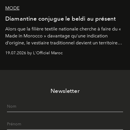
MODE
Diamantine conjugue le beldi au présent
Alors que la filière textile nationale cherche à faire du «
Made in Morocco » davantage qu’une indication
d’origine, le vestiaire traditionnel devient un territoire
d’expérimentation. Avec Néo Beldi, Diamantine en
19.07.2026 by L'Officiel Maroc
révise les proportions et les usages pour l’inscrire dans
le quotidien contemporain, sans effacer la culture du
vêtement dont il procède.
Newsletter