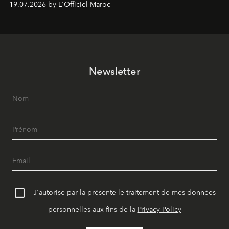
19.07.2026 by L'Officiel Maroc
révise les proportions et les usages pour l’inscrire dans
le quotidien contemporain, sans effacer la culture du
vêtement dont il procède.
Newsletter
J'autorise par la présente le traitement de mes données
personnelles aux fins de la
Privacy Policy