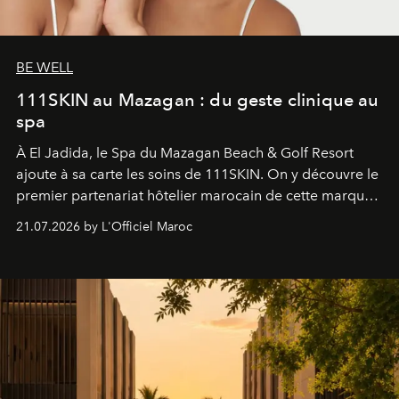
BE WELL
111SKIN au Mazagan : du geste clinique au
spa
À El Jadida, le Spa du Mazagan Beach & Golf Resort
ajoute à sa carte les soins de 111SKIN. On y découvre le
premier partenariat hôtelier marocain de cette marque
britannique, née dans un cabinet de chirurgie plastique
21.07.2026 by L'Officiel Maroc
londonien et construite depuis autour d'un actif breveté,
le complexe NAC Y2™.