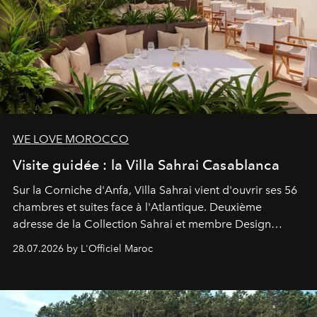
WE LOVE MOROCCO
Visite guidée : la Villa Sahrai Casablanca
Sur la Corniche d'Anfa, Villa Sahrai vient d'ouvrir ses 56
chambres et suites face à l'Atlantique. Deuxième
adresse de la Collection Sahrai et membre Design
Hotels, ce boutique-hôtel cinq étoiles signé Christophe
28.07.2026 by L'Officiel Maroc
Pillet promet un lieu de vie complet. On y a déjeuné…
et
adoré
. Récit.