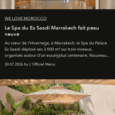
WE LOVE MOROCCO
Le Spa du Es Saadi Marrakech fait peau
neuve
Au cœur de l'Hivernage, à Marrakech, le Spa du Palace
Es Saadi déploie ses 3 000 m² sur trois niveaux,
organisés autour d'un eucalyptus centenaire. Nouveau
Lobby Bien-Être et Beauté, exclusivité mondiale en
30.07.2026 by L'Officiel Maroc
neuro-cosmétique, parcours thermal et studio dédié au
mouvement..l'adresse se refait une beauté dans son
entièreté, entre science des émotions et rituels
reposants.