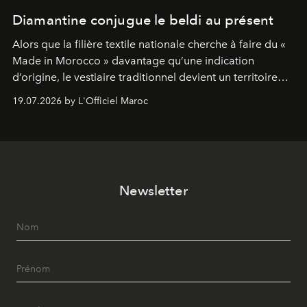
Diamantine conjugue le beldi au présent
Alors que la filière textile nationale cherche à faire du «
Made in Morocco » davantage qu’une indication
d’origine, le vestiaire traditionnel devient un territoire
d’expérimentation. Avec Néo Beldi, Diamantine en
19.07.2026 by L'Officiel Maroc
révise les proportions et les usages pour l’inscrire dans
le quotidien contemporain, sans effacer la culture du
vêtement dont il procède.
Newsletter