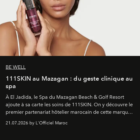
BE WELL
111SKIN au Mazagan : du geste clinique au
spa
À El Jadida, le Spa du Mazagan Beach & Golf Resort
ajoute à sa carte les soins de 111SKIN. On y découvre le
premier partenariat hôtelier marocain de cette marque
britannique, née dans un cabinet de chirurgie plastique
21.07.2026 by L'Officiel Maroc
londonien et construite depuis autour d'un actif breveté,
le complexe NAC Y2™.