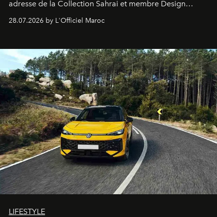
adresse de la Collection Sahrai et membre Design
Hotels, ce boutique-hôtel cinq étoiles signé Christophe
28.07.2026 by L'Officiel Maroc
Pillet promet un lieu de vie complet. On y a déjeuné…
et
adoré
. Récit.
LIFESTYLE