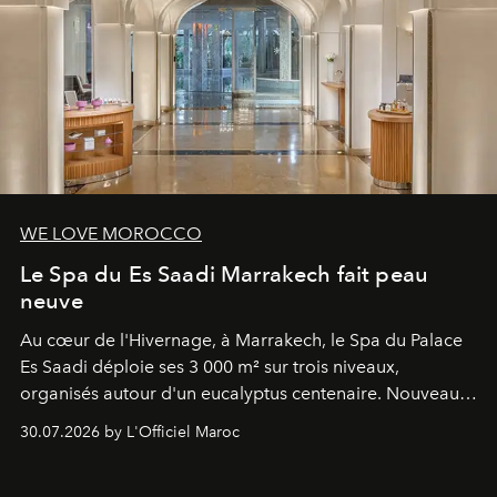
WE LOVE MOROCCO
Le Spa du Es Saadi Marrakech fait peau
neuve
Au cœur de l'Hivernage, à Marrakech, le Spa du Palace
Es Saadi déploie ses 3 000 m² sur trois niveaux,
organisés autour d'un eucalyptus centenaire. Nouveau
Lobby Bien-Être et Beauté, exclusivité mondiale en
30.07.2026 by L'Officiel Maroc
neuro-cosmétique, parcours thermal et studio dédié au
mouvement..l'adresse se refait une beauté dans son