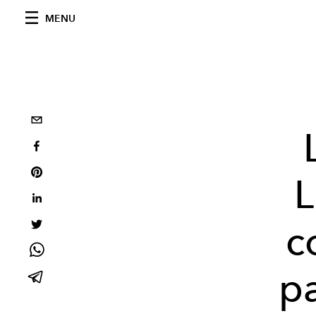
MENU
L
c
p