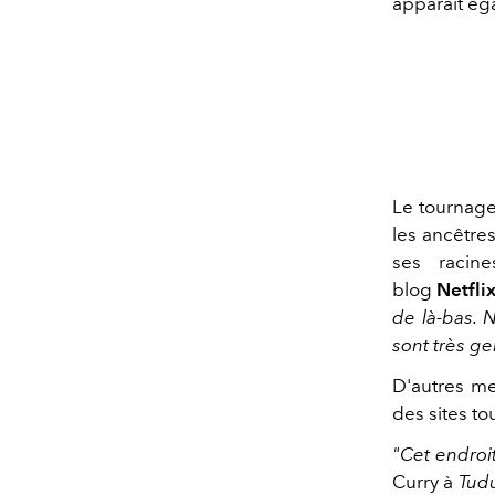
apparaît ég
Le tournage 
les ancêtres
ses racines
blog
Netfli
de là-bas. 
sont très ge
D'autres me
des sites t
"Cet endroit
Curry à
Tud