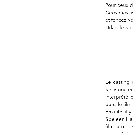
Pour ceux d'
Christmas
, 
et foncez v
l'Irlande, s
Le casting 
Kelly, une é
interprété 
dans le film
Ensuite, il 
Speleer. L'
film la mèr