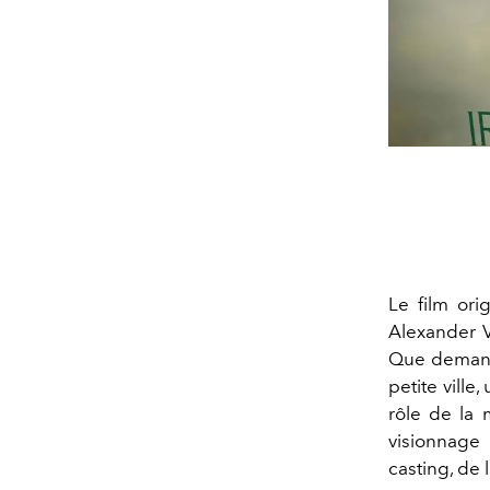
Le film ori
Alexander V
Que demande
petite vill
rôle de la
visionnage 
casting, de 