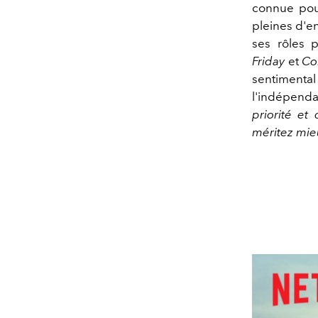
connue pou
pleines d'e
ses rôles 
Friday
et
Co
sentimenta
l'indépenda
priorité et
méritez mieu