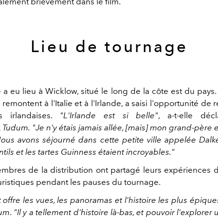
alement brièvement dans le film.
Lieu de tournage
a eu lieu à Wicklow, situé le long de la côte est du pays.
 remontent à l'Italie et à l'Irlande, a saisi l'opportunité de
 irlandaises.
"L'Irlande est si belle"
, a-t-elle déc
x
Tudum.
"Je n'y étais jamais allée, [mais] mon grand-père e
Nous avons séjourné dans cette petite ville appelée Dalk
ntils et les tartes Guinness étaient incroyables."
mbres de la distribution ont partagé leurs expériences d
ouristiques pendant les pauses du tournage.
 offre les vues, les panoramas et l'histoire les plus épique
um
.
"Il y a tellement d'histoire là-bas, et pouvoir l'explorer