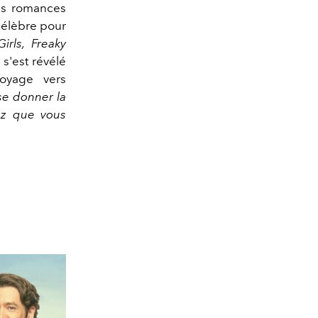
es romances
célèbre pour
irls, Freaky
 s'est révélé
voyage vers
 se donner la
ez que vous