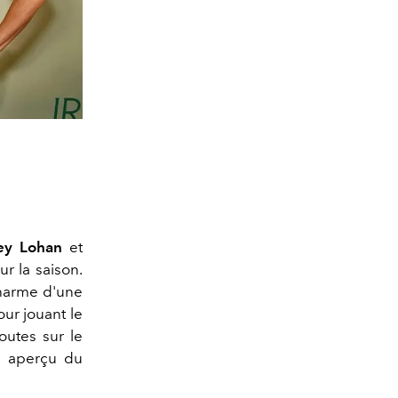
ey Lohan
et
r la saison.
charme d'une
ur jouant le
outes sur le
n aperçu du