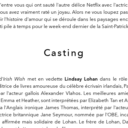
entre vous qui ont sauté l'autre délice Netflix avec l'actric
vous avez vraiment raté un joyau. Alors ne vous loupez pas 
oir l'histoire d'amour qui se déroule dans les paysages en
orti pile à temps pour le week-end dernier de la Saint-Patrick
Casting
d'
Irish Wish
met en vedette
Lindsay Lohan
dans le rôl
ditrice de livres amoureuse du célèbre écrivain irlandais, 
par l'acteur gallois Alexander Vlahos. Les meilleures am
, Emma et Heather, sont interprétées par Elizabeth Tan et 
y a l'Anglais ironique James Thomas, interprété par l'acte
actrice britannique Jane Seymour, nommée par l'OBE, inc
e affirmée mais solidaire de Lohan. Le frère de Lohan, D