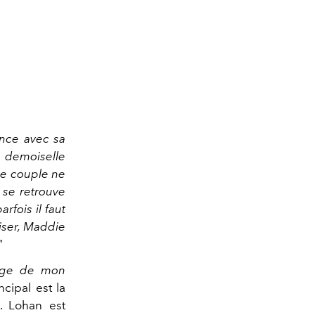
ance avec sa
 demoiselle
le couple ne
 se retrouve
rfois il faut
liser, Maddie
"
age de mon
cipal est la
. Lohan est