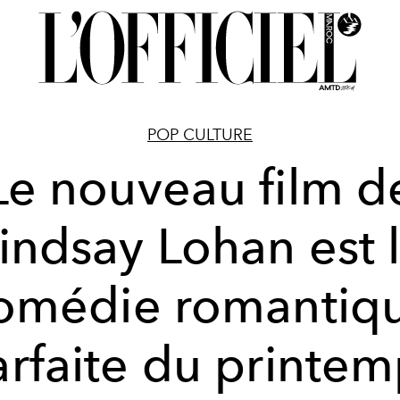
POP CULTURE
Le nouveau film d
indsay Lohan est 
omédie romantiq
arfaite du printem