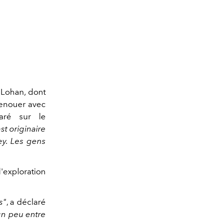
Lohan, dont
 renouer avec
laré sur le
st originaire
ey. Les gens
'exploration
s"
, a déclaré
 un peu entre