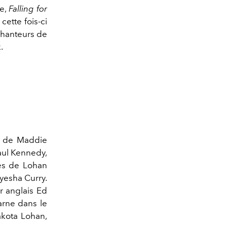
e,
Falling for
cette fois-ci
chanteurs de
.
e de Maddie
Paul Kennedy,
ies de Lohan
Ayesha Curry.
ur anglais Ed
arne dans le
akota Lohan,