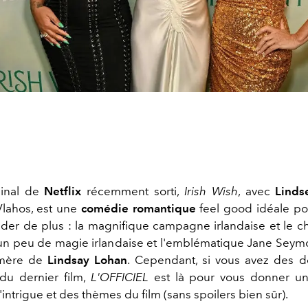
ginal de
Netflix
récemment sorti,
Irish Wish
, avec
Linds
lahos, est une
comédie romantique
feel good idéale pou
r de plus : la magnifique campagne irlandaise et le 
e, un peu de magie irlandaise et l'emblématique Jane Seymo
 mère de
Lindsay Lohan
.
Cependant, si vous avez des d
du dernier film,
L'OFFICIEL
est là pour vous donner u
l'intrigue et des thèmes du film (sans spoilers bien sûr).