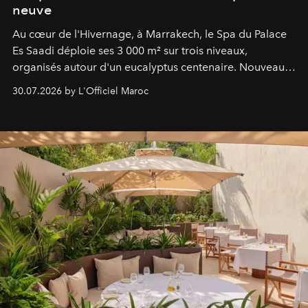
neuve
Au cœur de l'Hivernage, à Marrakech, le Spa du Palace
Es Saadi déploie ses 3 000 m² sur trois niveaux,
organisés autour d'un eucalyptus centenaire. Nouveau
Lobby Bien-Être et Beauté, exclusivité mondiale en
30.07.2026 by L'Officiel Maroc
neuro-cosmétique, parcours thermal et studio dédié au
mouvement..l'adresse se refait une beauté dans son
entièreté, entre science des émotions et rituels
reposants.