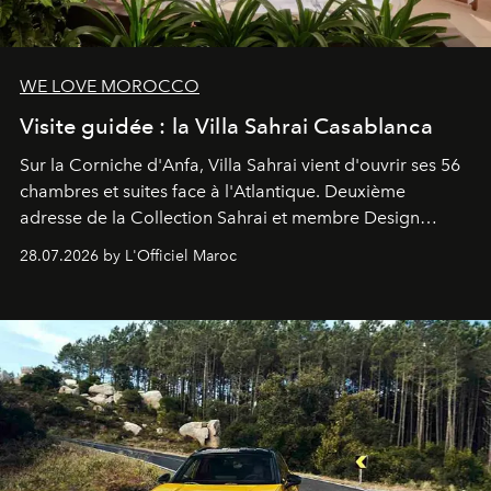
WE LOVE MOROCCO
Visite guidée : la Villa Sahrai Casablanca
Sur la Corniche d'Anfa, Villa Sahrai vient d'ouvrir ses 56
chambres et suites face à l'Atlantique. Deuxième
adresse de la Collection Sahrai et membre Design
Hotels, ce boutique-hôtel cinq étoiles signé Christophe
28.07.2026 by L'Officiel Maroc
Pillet promet un lieu de vie complet. On y a déjeuné…
et
adoré
. Récit.