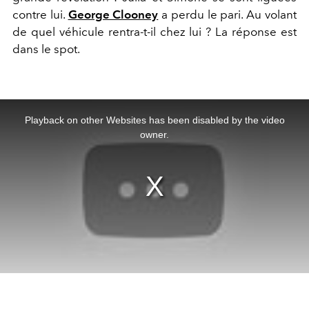
contre lui.
George Clooney
a perdu le pari. Au volant
de quel véhicule rentra-t-il chez lui ? La réponse est
dans le spot.
This
is
a
Playback on other Websites has been disabled by the video
modal
window.
owner.