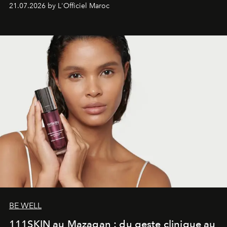
économe. à n’en pas douter, le nouveau C5 Aircross a
21.07.2026 by L'Officiel Maroc
gagné en maturité.
BE WELL
111SKIN au Mazagan : du geste clinique au