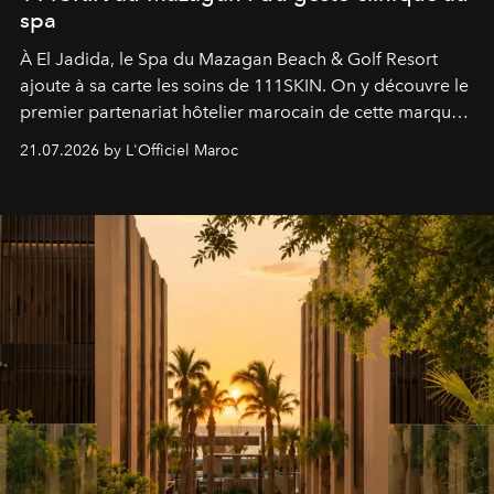
spa
À El Jadida, le Spa du Mazagan Beach & Golf Resort
ajoute à sa carte les soins de 111SKIN. On y découvre le
premier partenariat hôtelier marocain de cette marque
britannique, née dans un cabinet de chirurgie plastique
21.07.2026 by L'Officiel Maroc
londonien et construite depuis autour d'un actif breveté,
le complexe NAC Y2™.