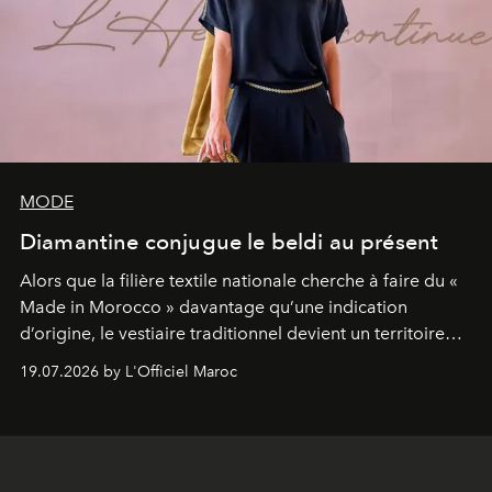
MODE
Diamantine conjugue le beldi au présent
Alors que la filière textile nationale cherche à faire du «
Made in Morocco » davantage qu’une indication
d’origine, le vestiaire traditionnel devient un territoire
d’expérimentation. Avec Néo Beldi, Diamantine en
19.07.2026 by L'Officiel Maroc
révise les proportions et les usages pour l’inscrire dans
le quotidien contemporain, sans effacer la culture du
vêtement dont il procède.