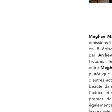
Meghan Ma
émissions li
en 8 épis
par
Archew
Pictures T
entre
Megh
plutôt que 
d'autres act
beauté dan
l’actrice et
promet de
également s
la créativité