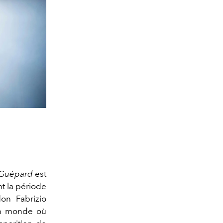
 Guépard
est
t la période
don Fabrizio
un monde où