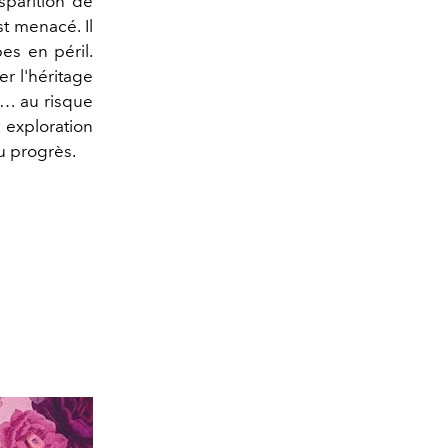
isparition de
st menacé. Il
es en péril.
er l'héritage
ca… au risque
e exploration
u progrès.