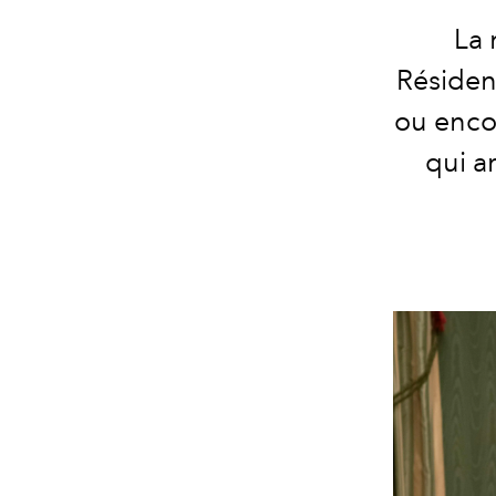
La 
Résiden
ou enco
qui a