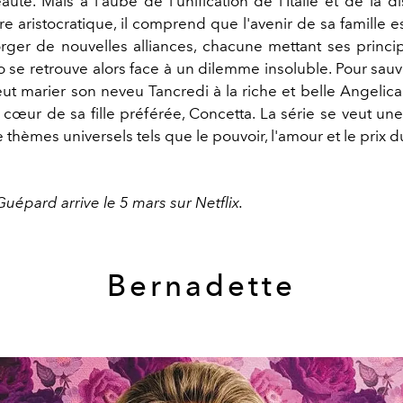
uté. Mais à l'aube de l'unification de l'Italie et de la d
re aristocratique, il comprend que l'avenir de sa famille e
orger de nouvelles alliances, chacune mettant ses princip
 se retrouve alors face à un dilemme insoluble. Pour sauv
 peut marier son neveu Tancredi à la riche et belle Angeli
 cœur de sa fille préférée, Concetta. La série se veut un
hèmes universels tels que le pouvoir, l'amour et le prix d
Guépard arrive le 5 mars sur Netflix.
Bernadette