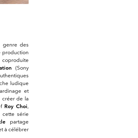
le genre des
te production
coproduite
ation
(Sony
uthentiques
oche ludique
jardinage et
e créer de la
ef
Roy Choi
,
, cette série
le
partage
t à célébrer