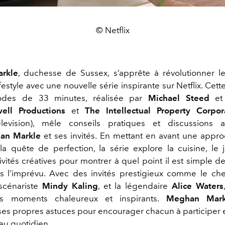
© Netflix
rkle
, duchesse de Sussex, s’apprête à révolutionner 
festyle avec une nouvelle série inspirante sur Netflix. Cet
odes de 33 minutes, réalisée par
Michael Steed
et 
ell Productions
et
The Intellectual Property Corpor
elevision), mêle conseils pratiques et discussions a
an Markle
et ses invités. En mettant en avant une appr
la quête de perfection, la série explore la cuisine, le 
ivités créatives pour montrer à quel point il est simple d
s l'imprévu. Avec des invités prestigieux comme le ch
 scénariste
Mindy Kaling
, et la légendaire
Alice Waters
s moments chaleureux et inspirants.
Meghan Mark
es propres astuces pour encourager chacun à participer e
 au quotidien.