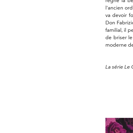
règne la bea
l'ancien ord
va devoir f
Don Fabrizio
familial, il
de briser le
moderne de t
La série Le 