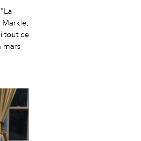
 "La
 Markle,
 tout ce
n mars