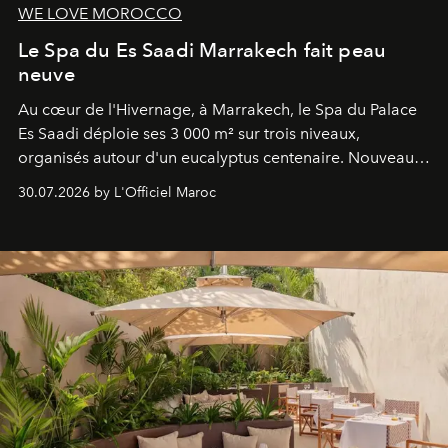
WE LOVE MOROCCO
Le Spa du Es Saadi Marrakech fait peau
neuve
Au cœur de l'Hivernage, à Marrakech, le Spa du Palace
Es Saadi déploie ses 3 000 m² sur trois niveaux,
organisés autour d'un eucalyptus centenaire. Nouveau
Lobby Bien-Être et Beauté, exclusivité mondiale en
30.07.2026 by L'Officiel Maroc
neuro-cosmétique, parcours thermal et studio dédié au
mouvement..l'adresse se refait une beauté dans son
entièreté, entre science des émotions et rituels
reposants.