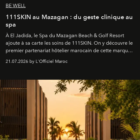
BE WELL
111SKIN au Mazagan : du geste clinique au
spa
À El Jadida, le Spa du Mazagan Beach & Golf Resort
ajoute à sa carte les soins de 111SKIN. On y découvre le
premier partenariat hôtelier marocain de cette marque
britannique, née dans un cabinet de chirurgie plastique
21.07.2026 by L'Officiel Maroc
londonien et construite depuis autour d'un actif breveté,
le complexe NAC Y2™.