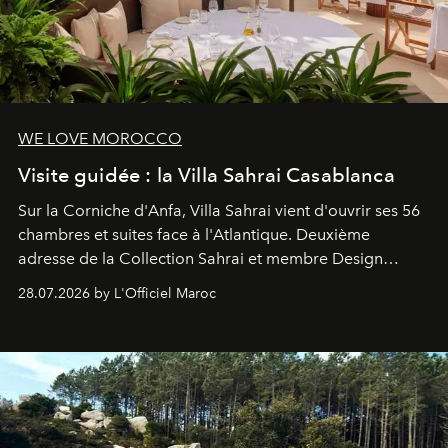
WE LOVE MOROCCO
Visite guidée : la Villa Sahrai Casablanca
Sur la Corniche d'Anfa, Villa Sahrai vient d'ouvrir ses 56
chambres et suites face à l'Atlantique. Deuxième
adresse de la Collection Sahrai et membre Design
Hotels, ce boutique-hôtel cinq étoiles signé Christophe
28.07.2026 by L'Officiel Maroc
Pillet promet un lieu de vie complet. On y a déjeuné…
et
adoré
. Récit.