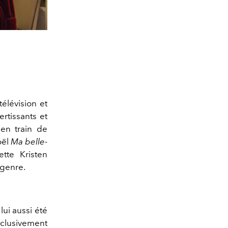
élévision et
rtissants et
l en train de
oël
Ma belle-
tte Kristen
 genre.
lui aussi été
xclusivement