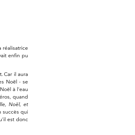
réalisatrice
vait enfin pu
 Car il aura
es Noël - se
Noël à l'eau
téros, quand
le, Noël, et
n succès qui
'il est donc