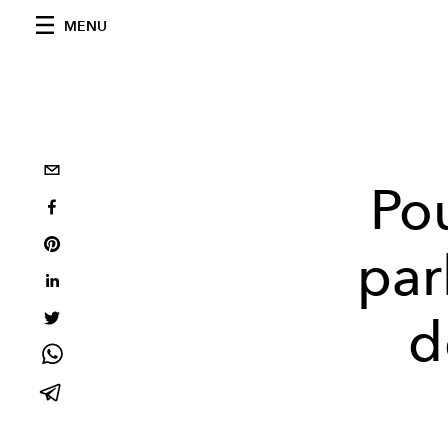
MENU
Po
par
d