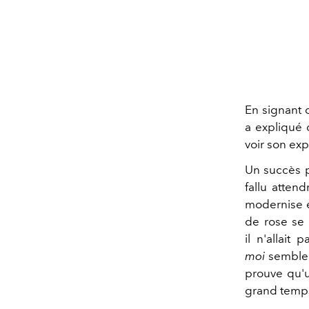
En signant 
a expliqué
voir son ex
Un succès p
fallu atten
modernise e
de rose se 
il n'allait
moi
semble f
prouve qu'u
grand temps 