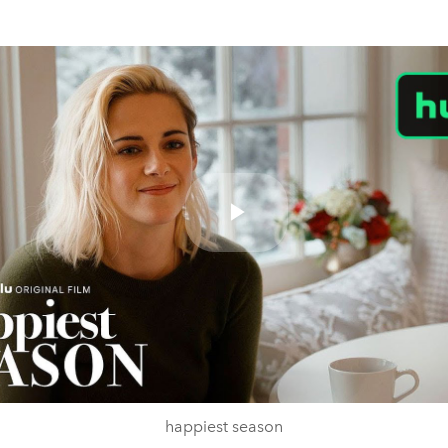
Play
Video
happiest season