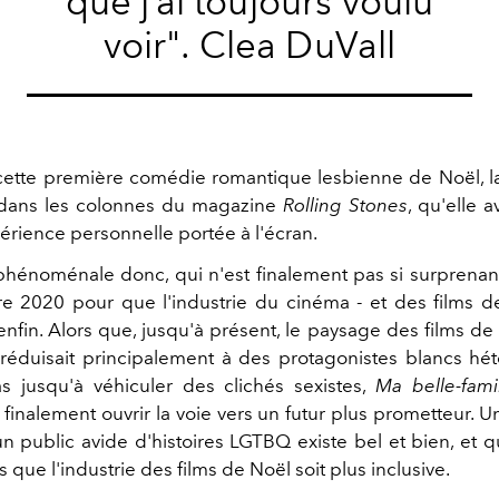
que j’ai toujours voulu
voir". Clea DuVall
cette première comédie romantique lesbienne de Noël, la 
 dans les colonnes du magazine
Rolling Stones
, qu'elle a
périence personnelle portée à l'écran.
hénoménale donc, qui n'est finalement pas si surprenant.
dre 2020 pour que l'industrie du cinéma - et des films d
nfin. Alors que, jusqu'à présent, le paysage des films de 
réduisait principalement à des protagonistes blancs hé
 pas jusqu'à véhiculer des clichés sexistes,
Ma belle-famil
inalement ouvrir la voie vers un futur plus prometteur. U
n public avide d'histoires LGTBQ existe bel et bien, et qu
que l'industrie des films de Noël soit plus inclusive.