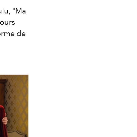
lu, "Ma
jours
forme de