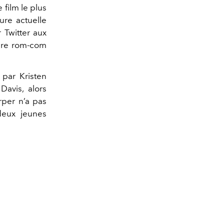
 film le plus
ure actuelle
r Twitter aux
ière rom-com
 par Kristen
Davis, alors
rper n’a pas
deux jeunes