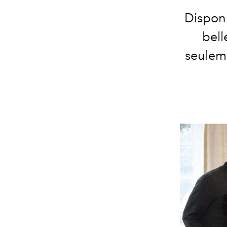
Dispon
bell
seuleme