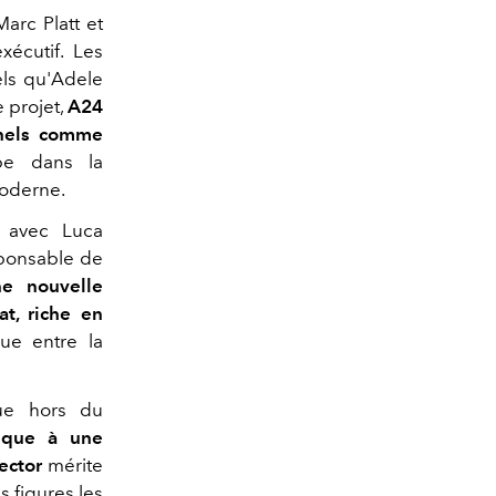
arc Platt et
écutif. Les
els qu'Adele
 projet,
A24
onnels comme
pe dans la
moderne.
s avec Luca
sponsable de
e nouvelle
t, riche en
que entre la
ue hors du
tique à une
ector
mérite
s figures les