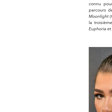
connu pour
parcours d
Moonlight
(
la troisièm
Euphoria
et