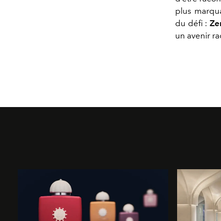
plus marqua
du défi :
Ze
un avenir r