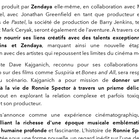
a produit par
Zendaya
elle-même, en collaboration avec M
l, avec Jonathan Greenfield en tant que producteur ex
s de
Pastel
, la société de production de Barry Jenkins, t
 Mark Ceryak, seront également de l'aventure. À travers ce
 nourrir ses liens créatifs avec des talents excepti
kins et Zendaya
, marquant ainsi une nouvelle éta
on avec des artistes qui repoussent les limites du cinéma 
ste Dave Kajganich, reconnu pour ses collaboration
 sur des films comme
Suspiria
et
Bones and All
, sera re
 du scénario. Kajganich a pour mission de
donner un
à la vie de Ronnie Spector à travers un prisme délica
out en explorant la relation complexe et parfois toxi
t son producteur.
 s'annonce comme une expérience cinématographiq
lliant la richesse d'une époque musicale embléma
n humaine profonde
et fascinante. L’histoire de
Ronnie Sp
tée sous une forme nouvelle, un regard inédit sur l’une de