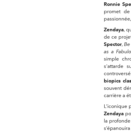
Ronnie Spe
promet de 
passionnée, 
Zendaya
, q
de ce proje
Spector
,
Be 
as a Fabul
simple chr
s'attarde s
controversé
biopics cl
souvent dé
carrière a 
L’iconique 
Zendaya
pou
la profonde
s’épanouira