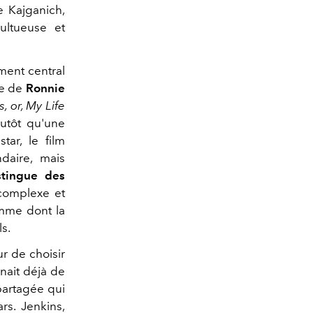
e Kajganich,
ultueuse et
ment central
ue de
Ronnie
 or, My Life
lutôt qu'une
ar, le film
ndaire, mais
stingue des
 complexe et
mme dont la
s.
r de choisir
nait déjà de
partagée qui
rs. Jenkins,