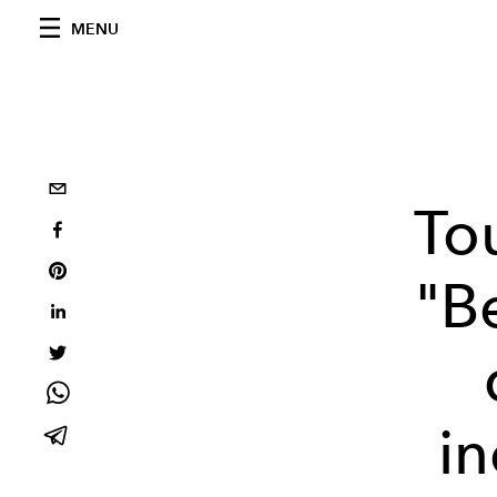
MENU
Tou
"B
i