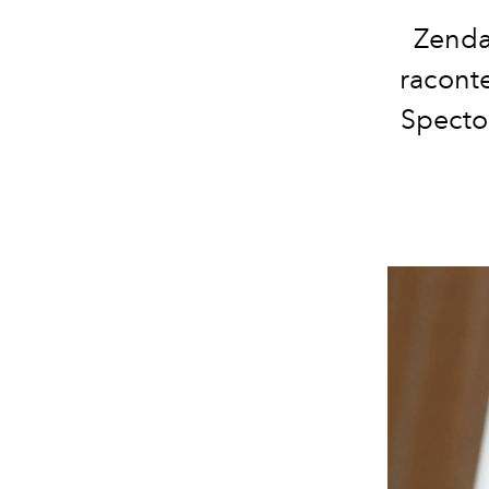
Zenday
raconte
Specto