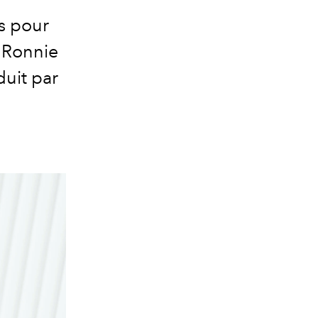
ts pour
e Ronnie
duit par