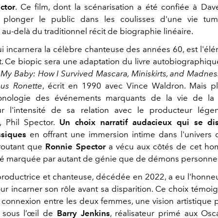
ctor
. Ce film, dont la scénarisation a été confiée à Dav
plonger le public dans les coulisses d'une vie tum
au-delà du traditionnel récit de biographie linéaire.
ui incarnera la célèbre chanteuse des années 60, est l'élé
t. Ce biopic sera une adaptation du livre autobiographiq
My Baby: How I Survived Mascara, Miniskirts, and Madness,
ous Ronette
, écrit en 1990 avec Vince Waldron. Mais p
onologie des événements marquants de la vie de la st
ur l'intensité de sa relation avec le producteur lége
, Phil Spector.
Un choix narratif audacieux qui se di
assiques
en offrant une immersion intime dans l'univers
routant que
Ronnie Spector
a vécu aux côtés de cet ho
été marquée par autant de génie que de démons personnel
productrice et chanteuse, décédée en 2022, a eu l'honneu
r incarner son rôle avant sa disparition. Ce choix témoig
 connexion entre les deux femmes, une vision artistique 
 sous l’œil de
Barry Jenkins
, réalisateur primé aux Osca