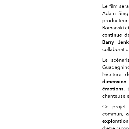
Le film ser
Adam Siege
producteur
Romanski et
continue de
Barry Jen
collaborati
Le scénari
Guadagnino
l’écriture
dimension 
émotions,
t
chanteuse e
Ce projet
commun,
a
exploratio
d’être racon