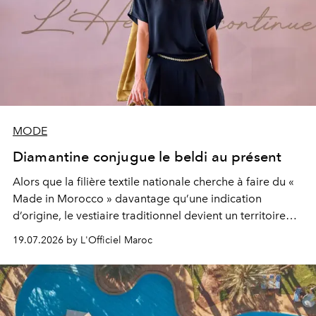
MODE
Diamantine conjugue le beldi au présent
Alors que la filière textile nationale cherche à faire du «
Made in Morocco » davantage qu’une indication
d’origine, le vestiaire traditionnel devient un territoire
d’expérimentation. Avec Néo Beldi, Diamantine en
19.07.2026 by L'Officiel Maroc
révise les proportions et les usages pour l’inscrire dans
le quotidien contemporain, sans effacer la culture du
vêtement dont il procède.