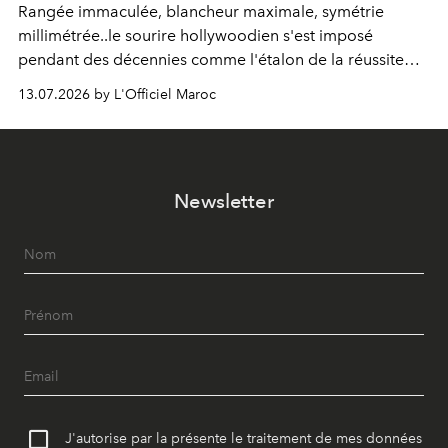
Rangée immaculée, blancheur maximale, symétrie
millimétrée..le sourire hollywoodien s'est imposé
pendant des décennies comme l'étalon de la réussite
esthétique. Mais ce que l'on prenait pour un idéal se
13.07.2026 by L'Officiel Maroc
révèle être un standard, qui, par définition, gomme ce
qui nous distingue. Aujourd'hui, la dentisterie change de
cap : préserver plutôt que recouvrir, personnaliser plutôt
qu'uniformiser. À Casablanca, le Dr Zineb Senhaji
Newsletter
incarne ce virage.
J'autorise par la présente le traitement de mes données