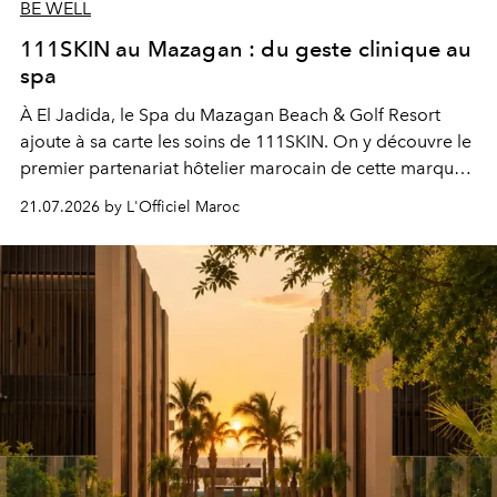
BE WELL
111SKIN au Mazagan : du geste clinique au
spa
À El Jadida, le Spa du Mazagan Beach & Golf Resort
ajoute à sa carte les soins de 111SKIN. On y découvre le
premier partenariat hôtelier marocain de cette marque
britannique, née dans un cabinet de chirurgie plastique
21.07.2026 by L'Officiel Maroc
londonien et construite depuis autour d'un actif breveté,
le complexe NAC Y2™.