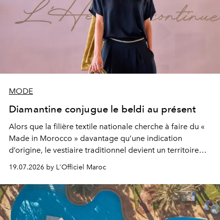
MODE
Diamantine conjugue le beldi au présent
Alors que la filière textile nationale cherche à faire du «
Made in Morocco » davantage qu’une indication
d’origine, le vestiaire traditionnel devient un territoire
d’expérimentation. Avec Néo Beldi, Diamantine en
19.07.2026 by L'Officiel Maroc
révise les proportions et les usages pour l’inscrire dans
le quotidien contemporain, sans effacer la culture du
vêtement dont il procède.