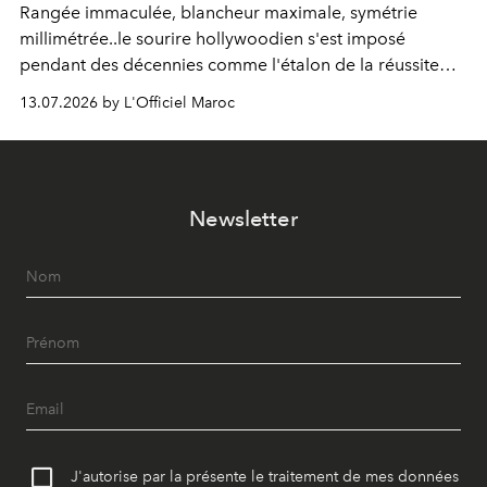
Rangée immaculée, blancheur maximale, symétrie
millimétrée..le sourire hollywoodien s'est imposé
pendant des décennies comme l'étalon de la réussite
esthétique. Mais ce que l'on prenait pour un idéal se
13.07.2026 by L'Officiel Maroc
révèle être un standard, qui, par définition, gomme ce
qui nous distingue. Aujourd'hui, la dentisterie change de
cap : préserver plutôt que recouvrir, personnaliser plutôt
qu'uniformiser. À Casablanca, le Dr Zineb Senhaji
Newsletter
incarne ce virage.
J'autorise par la présente le traitement de mes données