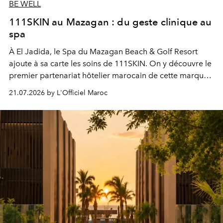
BE WELL
111SKIN au Mazagan : du geste clinique au
spa
À El Jadida, le Spa du Mazagan Beach & Golf Resort
ajoute à sa carte les soins de 111SKIN. On y découvre le
premier partenariat hôtelier marocain de cette marque
britannique, née dans un cabinet de chirurgie plastique
21.07.2026 by L'Officiel Maroc
londonien et construite depuis autour d'un actif breveté,
le complexe NAC Y2™.