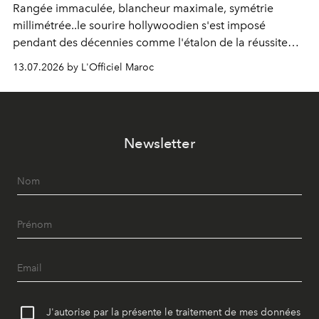
Rangée immaculée, blancheur maximale, symétrie
millimétrée..le sourire hollywoodien s'est imposé
pendant des décennies comme l'étalon de la réussite
esthétique. Mais ce que l'on prenait pour un idéal se
13.07.2026 by L'Officiel Maroc
révèle être un standard, qui, par définition, gomme ce
qui nous distingue. Aujourd'hui, la dentisterie change de
cap : préserver plutôt que recouvrir, personnaliser plutôt
qu'uniformiser. À Casablanca, le Dr Zineb Senhaji
Newsletter
incarne ce virage.
J'autorise par la présente le traitement de mes données