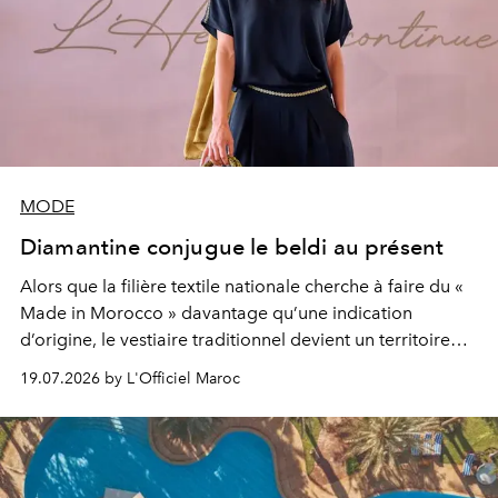
MODE
Diamantine conjugue le beldi au présent
Alors que la filière textile nationale cherche à faire du «
Made in Morocco » davantage qu’une indication
d’origine, le vestiaire traditionnel devient un territoire
d’expérimentation. Avec Néo Beldi, Diamantine en
19.07.2026 by L'Officiel Maroc
révise les proportions et les usages pour l’inscrire dans
le quotidien contemporain, sans effacer la culture du
vêtement dont il procède.