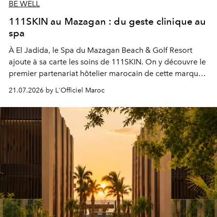
BE WELL
111SKIN au Mazagan : du geste clinique au
spa
À El Jadida, le Spa du Mazagan Beach & Golf Resort
ajoute à sa carte les soins de 111SKIN. On y découvre le
premier partenariat hôtelier marocain de cette marque
britannique, née dans un cabinet de chirurgie plastique
21.07.2026 by L'Officiel Maroc
londonien et construite depuis autour d'un actif breveté,
le complexe NAC Y2™.