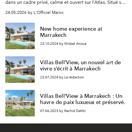
dans un cadre privé, calme et ouvert sur l’Atlas. Situé sur
la Route d’Amizmiz, à environ 15 minutes du centre-ville,
24.05.2026 by L'Officiel Maroc
le domaine réunit seulement 16 villas indépendantes,
dans un environnement sécurisé et préservé.
New home experience at
Marrakech
23.10.2024 by Widad Anoua
Villas Bell’View, un nouvel art de
vivre s’écrit à Marrakech
23.07.2024 by La rédaction
Villas Bell’View à Marrakech : Un
havre de paix luxueux et préservé.
07.06.2023 by Rachid Dahbi