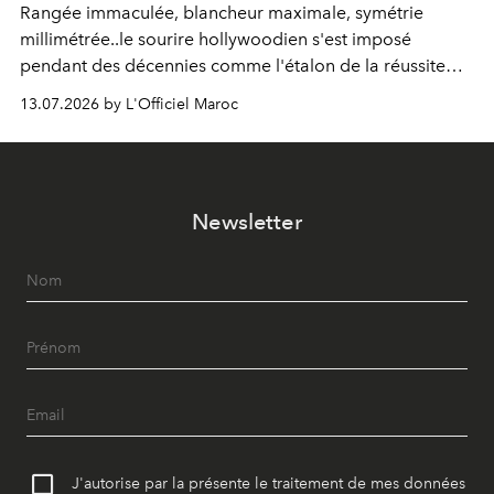
Rangée immaculée, blancheur maximale, symétrie
millimétrée..le sourire hollywoodien s'est imposé
pendant des décennies comme l'étalon de la réussite
esthétique. Mais ce que l'on prenait pour un idéal se
13.07.2026 by L'Officiel Maroc
révèle être un standard, qui, par définition, gomme ce
qui nous distingue. Aujourd'hui, la dentisterie change de
cap : préserver plutôt que recouvrir, personnaliser plutôt
qu'uniformiser. À Casablanca, le Dr Zineb Senhaji
Newsletter
incarne ce virage.
J'autorise par la présente le traitement de mes données