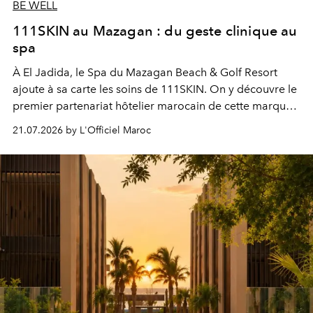
BE WELL
111SKIN au Mazagan : du geste clinique au
spa
À El Jadida, le Spa du Mazagan Beach & Golf Resort
ajoute à sa carte les soins de 111SKIN. On y découvre le
premier partenariat hôtelier marocain de cette marque
britannique, née dans un cabinet de chirurgie plastique
21.07.2026 by L'Officiel Maroc
londonien et construite depuis autour d'un actif breveté,
le complexe NAC Y2™.