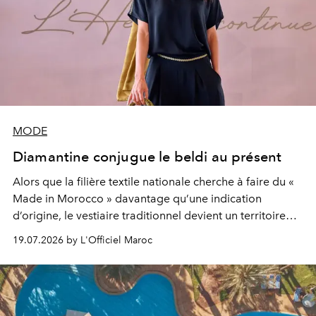
MODE
Diamantine conjugue le beldi au présent
Alors que la filière textile nationale cherche à faire du «
Made in Morocco » davantage qu’une indication
d’origine, le vestiaire traditionnel devient un territoire
d’expérimentation. Avec Néo Beldi, Diamantine en
19.07.2026 by L'Officiel Maroc
révise les proportions et les usages pour l’inscrire dans
le quotidien contemporain, sans effacer la culture du
vêtement dont il procède.