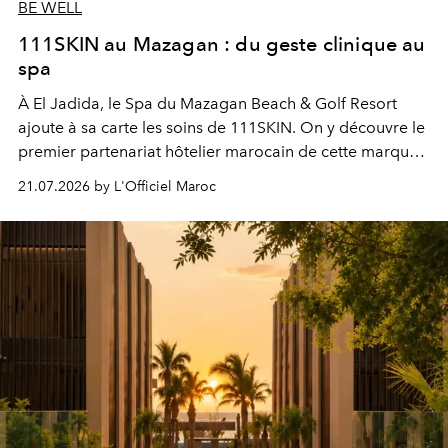
BE WELL
111SKIN au Mazagan : du geste clinique au
spa
À El Jadida, le Spa du Mazagan Beach & Golf Resort
ajoute à sa carte les soins de 111SKIN. On y découvre le
premier partenariat hôtelier marocain de cette marque
britannique, née dans un cabinet de chirurgie plastique
21.07.2026 by L'Officiel Maroc
londonien et construite depuis autour d'un actif breveté,
le complexe NAC Y2™.