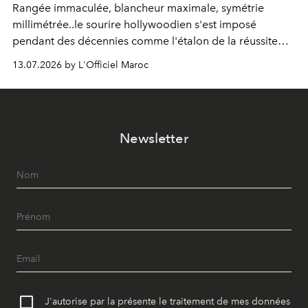
Rangée immaculée, blancheur maximale, symétrie
millimétrée..le sourire hollywoodien s'est imposé
pendant des décennies comme l'étalon de la réussite
esthétique. Mais ce que l'on prenait pour un idéal se
13.07.2026 by L'Officiel Maroc
révèle être un standard, qui, par définition, gomme ce
qui nous distingue. Aujourd'hui, la dentisterie change de
cap : préserver plutôt que recouvrir, personnaliser plutôt
qu'uniformiser. À Casablanca, le Dr Zineb Senhaji
Newsletter
incarne ce virage.
J'autorise par la présente le traitement de mes données