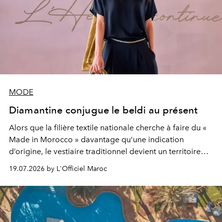
MODE
Diamantine conjugue le beldi au présent
Alors que la filière textile nationale cherche à faire du «
Made in Morocco » davantage qu’une indication
d’origine, le vestiaire traditionnel devient un territoire
d’expérimentation. Avec Néo Beldi, Diamantine en
19.07.2026 by L'Officiel Maroc
révise les proportions et les usages pour l’inscrire dans
le quotidien contemporain, sans effacer la culture du
vêtement dont il procède.