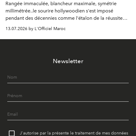
Rangée immaculée, blancheur maximale, symétrie
millimétrée..le sourire hollywoodien s'est imposé
pendant des décennies comme l'étalon de la réussite
esthétique. Mais ce que l'on prenait pour un idéal se
13.07.2026 by L'Officiel Maroc
révèle être un standard, qui, par définition, gomme ce
qui nous distingue. Aujourd'hui, la dentisterie change de
cap : préserver plutôt que recouvrir, personnaliser plutôt
qu'uniformiser. À Casablanca, le Dr Zineb Senhaji
Newsletter
incarne ce virage.
J'autorise par la présente le traitement de mes données