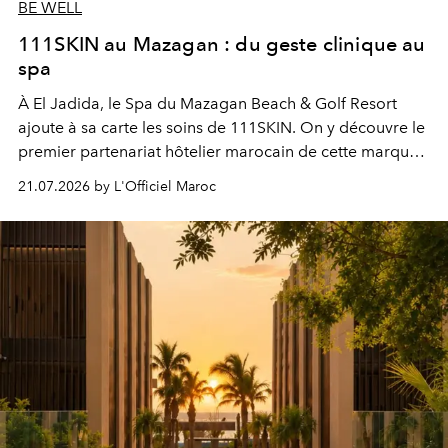
BE WELL
111SKIN au Mazagan : du geste clinique au
spa
À El Jadida, le Spa du Mazagan Beach & Golf Resort
ajoute à sa carte les soins de 111SKIN. On y découvre le
premier partenariat hôtelier marocain de cette marque
britannique, née dans un cabinet de chirurgie plastique
21.07.2026 by L'Officiel Maroc
londonien et construite depuis autour d'un actif breveté,
le complexe NAC Y2™.