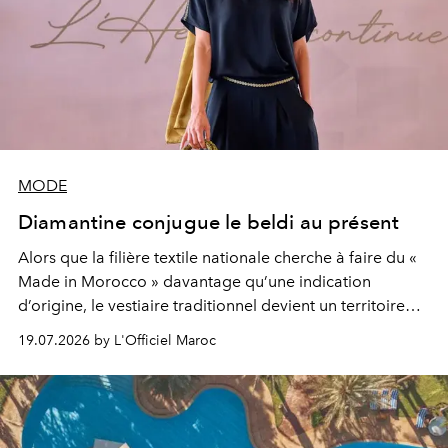
MODE
Diamantine conjugue le beldi au présent
Alors que la filière textile nationale cherche à faire du «
Made in Morocco » davantage qu’une indication
d’origine, le vestiaire traditionnel devient un territoire
d’expérimentation. Avec Néo Beldi, Diamantine en
19.07.2026 by L'Officiel Maroc
révise les proportions et les usages pour l’inscrire dans
le quotidien contemporain, sans effacer la culture du
vêtement dont il procède.