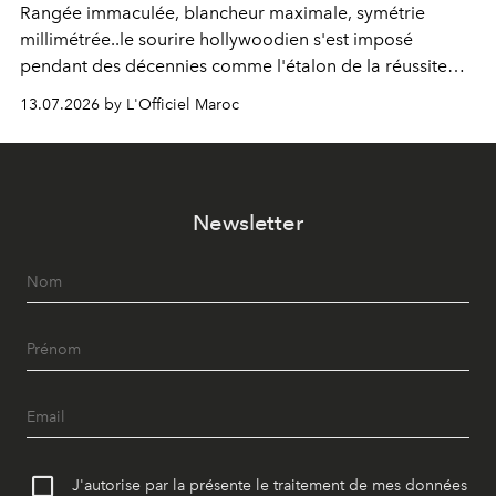
Rangée immaculée, blancheur maximale, symétrie
millimétrée..le sourire hollywoodien s'est imposé
pendant des décennies comme l'étalon de la réussite
esthétique. Mais ce que l'on prenait pour un idéal se
13.07.2026 by L'Officiel Maroc
révèle être un standard, qui, par définition, gomme ce
qui nous distingue. Aujourd'hui, la dentisterie change de
cap : préserver plutôt que recouvrir, personnaliser plutôt
qu'uniformiser. À Casablanca, le Dr Zineb Senhaji
Newsletter
incarne ce virage.
J'autorise par la présente le traitement de mes données