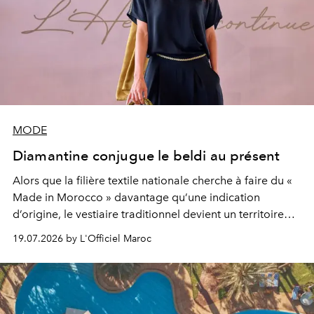
MODE
Diamantine conjugue le beldi au présent
Alors que la filière textile nationale cherche à faire du «
Made in Morocco » davantage qu’une indication
d’origine, le vestiaire traditionnel devient un territoire
d’expérimentation. Avec Néo Beldi, Diamantine en
19.07.2026 by L'Officiel Maroc
révise les proportions et les usages pour l’inscrire dans
le quotidien contemporain, sans effacer la culture du
vêtement dont il procède.