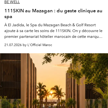
BE WELL
111SKIN au Mazagan : du geste clinique au
spa
À El Jadida, le Spa du Mazagan Beach & Golf Resort
ajoute à sa carte les soins de 111SKIN. On y découvre le
premier partenariat hôtelier marocain de cette marque
britannique, née dans un cabinet de chirurgie plastique
21.07.2026 by L'Officiel Maroc
londonien et construite depuis autour d'un actif breveté,
le complexe NAC Y2™.