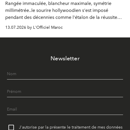
Rangée immaculée, blancheur maximale, symétrie
millimétrée..le sourire hollywoodien s'est imposé
pendant des décennies comme l'étalon de la réussite
esthétique. Mais ce que l'on prenait pour un idéal se
13.07.2026 by L'Officiel Maroc
révèle être un standard, qui, par définition, gomme ce
qui nous distingue. Aujourd'hui, la dentisterie change de
cap : préserver plutôt que recouvrir, personnaliser plutôt
qu'uniformiser. À Casablanca, le Dr Zineb Senhaji
Newsletter
incarne ce virage.
J'autorise par la présente le traitement de mes données