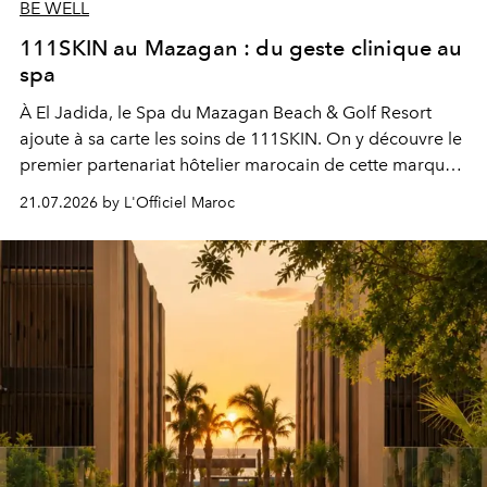
BE WELL
111SKIN au Mazagan : du geste clinique au
spa
À El Jadida, le Spa du Mazagan Beach & Golf Resort
ajoute à sa carte les soins de 111SKIN. On y découvre le
premier partenariat hôtelier marocain de cette marque
britannique, née dans un cabinet de chirurgie plastique
21.07.2026 by L'Officiel Maroc
londonien et construite depuis autour d'un actif breveté,
le complexe NAC Y2™.