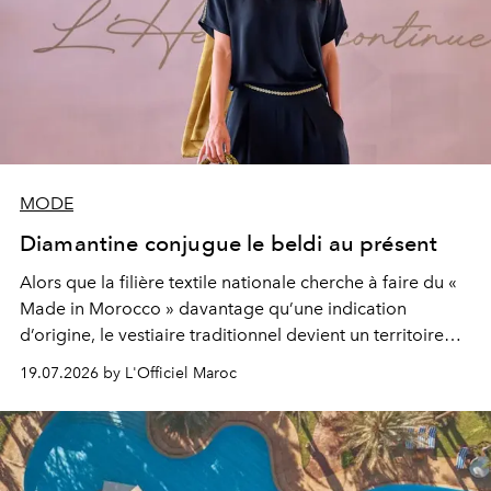
MODE
Diamantine conjugue le beldi au présent
Alors que la filière textile nationale cherche à faire du «
Made in Morocco » davantage qu’une indication
d’origine, le vestiaire traditionnel devient un territoire
d’expérimentation. Avec Néo Beldi, Diamantine en
19.07.2026 by L'Officiel Maroc
révise les proportions et les usages pour l’inscrire dans
le quotidien contemporain, sans effacer la culture du
vêtement dont il procède.