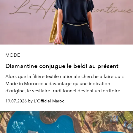
MODE
Diamantine conjugue le beldi au présent
Alors que la filière textile nationale cherche à faire du «
Made in Morocco » davantage qu’une indication
d’origine, le vestiaire traditionnel devient un territoire
d’expérimentation. Avec Néo Beldi, Diamantine en
19.07.2026 by L'Officiel Maroc
révise les proportions et les usages pour l’inscrire dans
le quotidien contemporain, sans effacer la culture du
vêtement dont il procède.