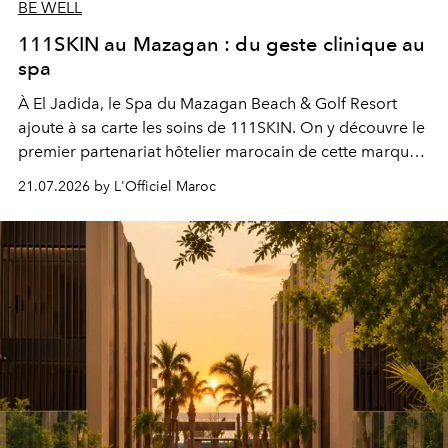
BE WELL
111SKIN au Mazagan : du geste clinique au
spa
À El Jadida, le Spa du Mazagan Beach & Golf Resort
ajoute à sa carte les soins de 111SKIN. On y découvre le
premier partenariat hôtelier marocain de cette marque
britannique, née dans un cabinet de chirurgie plastique
21.07.2026 by L'Officiel Maroc
londonien et construite depuis autour d'un actif breveté,
le complexe NAC Y2™.