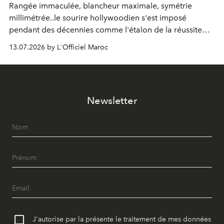
Rangée immaculée, blancheur maximale, symétrie
millimétrée..le sourire hollywoodien s'est imposé
pendant des décennies comme l'étalon de la réussite
esthétique. Mais ce que l'on prenait pour un idéal se
13.07.2026 by L'Officiel Maroc
révèle être un standard, qui, par définition, gomme ce
qui nous distingue. Aujourd'hui, la dentisterie change de
cap : préserver plutôt que recouvrir, personnaliser plutôt
qu'uniformiser. À Casablanca, le Dr Zineb Senhaji
Newsletter
incarne ce virage.
J'autorise par la présente le traitement de mes données