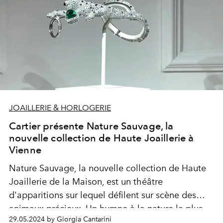
JOAILLERIE & HORLOGERIE
Cartier présente Nature Sauvage, la
nouvelle collection de Haute Joaillerie à
Vienne
Nature Sauvage, la nouvelle collection de Haute
Joaillerie de la Maison, est un théâtre
d'apparitions sur lequel défilent sur scène des
animaux précieux. Un hymne à la nature la plus
29.05.2024 by Giorgia Cantarini
sauvage : un véritable « bestiaire » de joyaux, au