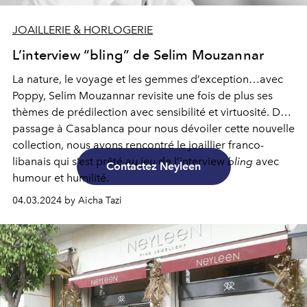
JOAILLERIE & HORLOGERIE
L’interview “bling” de Selim Mouzannar
La nature, le voyage et les gemmes d’exception…avec
Poppy, Selim Mouzannar revisite une fois de plus ses
thèmes de prédilection avec sensibilité et virtuosité. De
passage à Casablanca pour nous dévoiler cette nouvelle
collection, nous avons rencontré le joaillier franco-
libanais qui s’est prêté au jeu de l’interview
bling
avec
Contactez Neyleen
humour et humilité.
04.03.2024 by Aicha Tazi