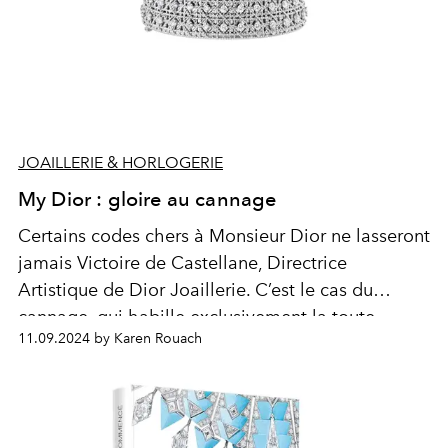
JOAILLERIE & HORLOGERIE
My Dior : gloire au cannage
Certains codes chers à Monsieur
Dior
ne lasseront
jamais Victoire de Castellane, Directrice
Artistique de
Dior
Joaillerie. C’est le cas du
cannage, qui habille exclusivement la toute
11.09.2024 by Karen Rouach
nouvelle collection
My
Dior
.