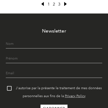
déterminées à marquer de leur empreinte ce secteur un
1
2
3
brin figé.
Newsletter
J'autorise par la présente le traitement de mes données
personnelles aux fins de la
Privacy Policy