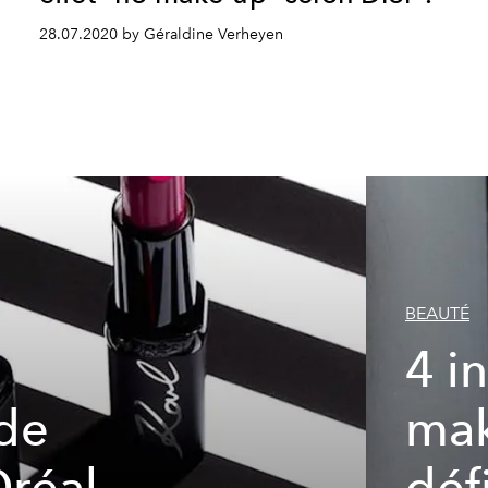
28.07.2020 by Géraldine Verheyen
BEAUTÉ
4 i
 de
mak
Oréal
déf