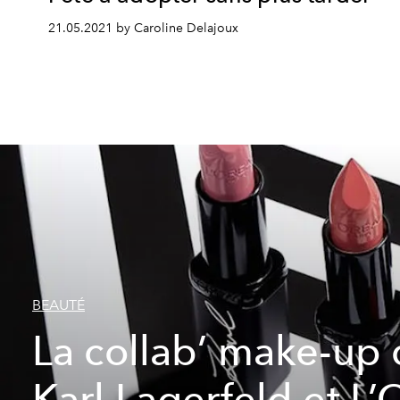
21.05.2021 by Caroline Delajoux
BEAUTÉ
La collab’ make-up
Karl Lagerfeld et L’