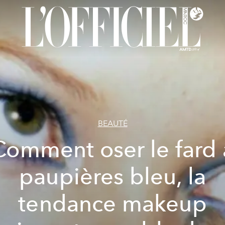
BEAUTÉ
Comment oser le fard 
paupières bleu, la
tendance makeup