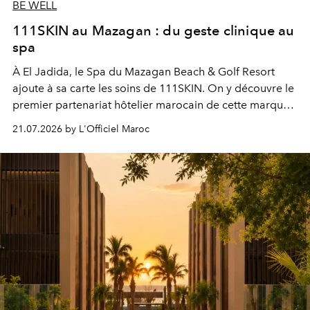
BE WELL
111SKIN au Mazagan : du geste clinique au
spa
À El Jadida, le Spa du Mazagan Beach & Golf Resort
ajoute à sa carte les soins de 111SKIN. On y découvre le
premier partenariat hôtelier marocain de cette marque
britannique, née dans un cabinet de chirurgie plastique
21.07.2026 by L'Officiel Maroc
londonien et construite depuis autour d'un actif breveté,
le complexe NAC Y2™.