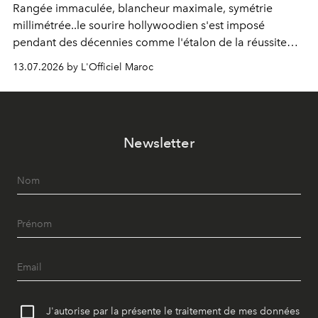
Rangée immaculée, blancheur maximale, symétrie
millimétrée..le sourire hollywoodien s'est imposé
pendant des décennies comme l'étalon de la réussite
esthétique. Mais ce que l'on prenait pour un idéal se
13.07.2026 by L'Officiel Maroc
révèle être un standard, qui, par définition, gomme ce
qui nous distingue. Aujourd'hui, la dentisterie change de
cap : préserver plutôt que recouvrir, personnaliser plutôt
qu'uniformiser. À Casablanca, le Dr Zineb Senhaji
Newsletter
incarne ce virage.
J'autorise par la présente le traitement de mes données