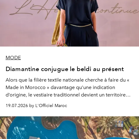
MODE
Diamantine conjugue le beldi au présent
Alors que la filière textile nationale cherche à faire du «
Made in Morocco » davantage qu’une indication
d’origine, le vestiaire traditionnel devient un territoire
d’expérimentation. Avec Néo Beldi, Diamantine en
19.07.2026 by L'Officiel Maroc
révise les proportions et les usages pour l’inscrire dans
le quotidien contemporain, sans effacer la culture du
vêtement dont il procède.