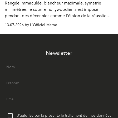
Rangée immaculée, blancheur maximale, symétrie
millimétrée..le sourire hollywoodien s'est imposé
pendant des décennies comme l'étalon de la réussite
esthétique. Mais ce que l'on prenait pour un idéal se
13.07.2026 by L'Officiel Maroc
révèle être un standard, qui, par définition, gomme ce
qui nous distingue. Aujourd'hui, la dentisterie change de
cap : préserver plutôt que recouvrir, personnaliser plutôt
qu'uniformiser. À Casablanca, le Dr Zineb Senhaji
Newsletter
incarne ce virage.
J'autorise par la présente le traitement de mes données