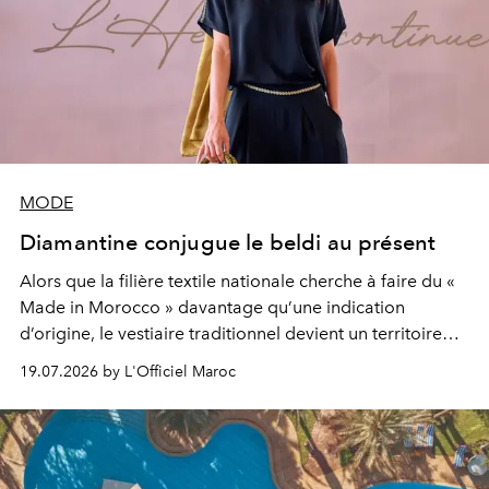
MODE
Diamantine conjugue le beldi au présent
Alors que la filière textile nationale cherche à faire du «
Made in Morocco » davantage qu’une indication
d’origine, le vestiaire traditionnel devient un territoire
d’expérimentation. Avec Néo Beldi, Diamantine en
19.07.2026 by L'Officiel Maroc
révise les proportions et les usages pour l’inscrire dans
le quotidien contemporain, sans effacer la culture du
vêtement dont il procède.