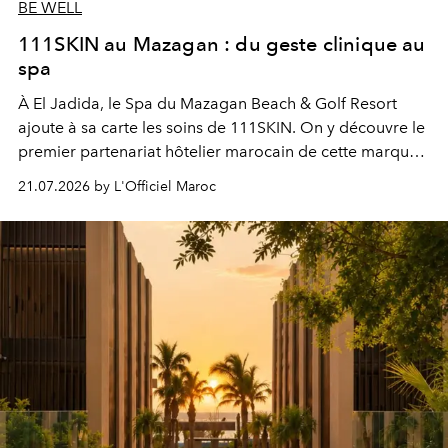
BE WELL
111SKIN au Mazagan : du geste clinique au
spa
À El Jadida, le Spa du Mazagan Beach & Golf Resort
ajoute à sa carte les soins de 111SKIN. On y découvre le
premier partenariat hôtelier marocain de cette marque
britannique, née dans un cabinet de chirurgie plastique
21.07.2026 by L'Officiel Maroc
londonien et construite depuis autour d'un actif breveté,
le complexe NAC Y2™.