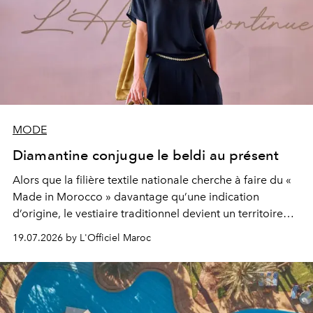
MODE
Diamantine conjugue le beldi au présent
Alors que la filière textile nationale cherche à faire du «
Made in Morocco » davantage qu’une indication
d’origine, le vestiaire traditionnel devient un territoire
d’expérimentation. Avec Néo Beldi, Diamantine en
19.07.2026 by L'Officiel Maroc
révise les proportions et les usages pour l’inscrire dans
le quotidien contemporain, sans effacer la culture du
vêtement dont il procède.