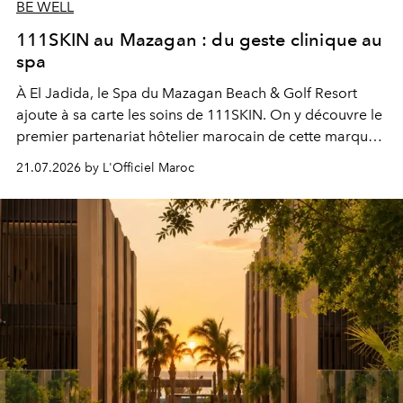
BE WELL
111SKIN au Mazagan : du geste clinique au
spa
À El Jadida, le Spa du Mazagan Beach & Golf Resort
ajoute à sa carte les soins de 111SKIN. On y découvre le
premier partenariat hôtelier marocain de cette marque
britannique, née dans un cabinet de chirurgie plastique
21.07.2026 by L'Officiel Maroc
londonien et construite depuis autour d'un actif breveté,
le complexe NAC Y2™.