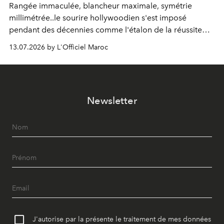
Rangée immaculée, blancheur maximale, symétrie
millimétrée..le sourire hollywoodien s'est imposé
pendant des décennies comme l'étalon de la réussite
esthétique. Mais ce que l'on prenait pour un idéal se
13.07.2026 by L'Officiel Maroc
révèle être un standard, qui, par définition, gomme ce
qui nous distingue. Aujourd'hui, la dentisterie change de
cap : préserver plutôt que recouvrir, personnaliser plutôt
qu'uniformiser. À Casablanca, le Dr Zineb Senhaji
Newsletter
incarne ce virage.
J'autorise par la présente le traitement de mes données