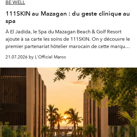
BE WELL
111SKIN au Mazagan : du geste clinique au
spa
À El Jadida, le Spa du Mazagan Beach & Golf Resort
ajoute à sa carte les soins de 111SKIN. On y découvre le
premier partenariat hôtelier marocain de cette marque
britannique, née dans un cabinet de chirurgie plastique
21.07.2026 by L'Officiel Maroc
londonien et construite depuis autour d'un actif breveté,
le complexe NAC Y2™.