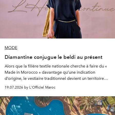
MODE
Diamantine conjugue le beldi au présent
Alors que la filière textile nationale cherche à faire du «
Made in Morocco » davantage qu’une indication
d’origine, le vestiaire traditionnel devient un territoire
d’expérimentation. Avec Néo Beldi, Diamantine en
19.07.2026 by L'Officiel Maroc
révise les proportions et les usages pour l’inscrire dans
le quotidien contemporain, sans effacer la culture du
vêtement dont il procède.