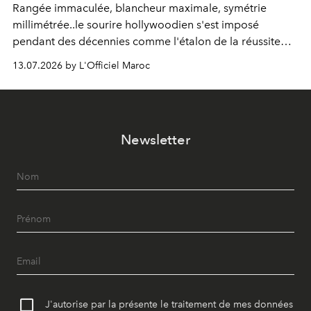
Rangée immaculée, blancheur maximale, symétrie
millimétrée..le sourire hollywoodien s'est imposé
pendant des décennies comme l'étalon de la réussite
esthétique. Mais ce que l'on prenait pour un idéal se
13.07.2026 by L'Officiel Maroc
révèle être un standard, qui, par définition, gomme ce
qui nous distingue. Aujourd'hui, la dentisterie change de
cap : préserver plutôt que recouvrir, personnaliser plutôt
qu'uniformiser. À Casablanca, le Dr Zineb Senhaji
Newsletter
incarne ce virage.
J'autorise par la présente le traitement de mes données