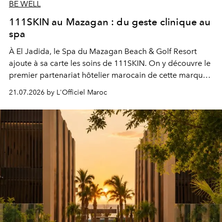
BE WELL
111SKIN au Mazagan : du geste clinique au
spa
À El Jadida, le Spa du Mazagan Beach & Golf Resort
ajoute à sa carte les soins de 111SKIN. On y découvre le
premier partenariat hôtelier marocain de cette marque
britannique, née dans un cabinet de chirurgie plastique
21.07.2026 by L'Officiel Maroc
londonien et construite depuis autour d'un actif breveté,
le complexe NAC Y2™.