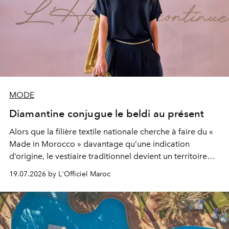
MODE
Diamantine conjugue le beldi au présent
Alors que la filière textile nationale cherche à faire du «
Made in Morocco » davantage qu’une indication
d’origine, le vestiaire traditionnel devient un territoire
d’expérimentation. Avec Néo Beldi, Diamantine en
19.07.2026 by L'Officiel Maroc
révise les proportions et les usages pour l’inscrire dans
le quotidien contemporain, sans effacer la culture du
vêtement dont il procède.