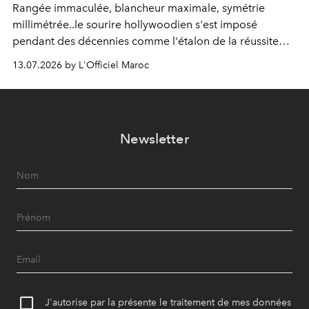
Rangée immaculée, blancheur maximale, symétrie
millimétrée..le sourire hollywoodien s'est imposé
pendant des décennies comme l'étalon de la réussite
esthétique. Mais ce que l'on prenait pour un idéal se
13.07.2026 by L'Officiel Maroc
révèle être un standard, qui, par définition, gomme ce
qui nous distingue. Aujourd'hui, la dentisterie change de
cap : préserver plutôt que recouvrir, personnaliser plutôt
qu'uniformiser. À Casablanca, le Dr Zineb Senhaji
Newsletter
incarne ce virage.
J'autorise par la présente le traitement de mes données