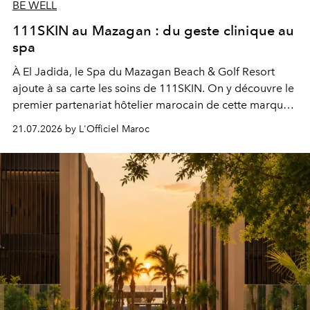
BE WELL
111SKIN au Mazagan : du geste clinique au
spa
À El Jadida, le Spa du Mazagan Beach & Golf Resort
ajoute à sa carte les soins de 111SKIN. On y découvre le
premier partenariat hôtelier marocain de cette marque
britannique, née dans un cabinet de chirurgie plastique
21.07.2026 by L'Officiel Maroc
londonien et construite depuis autour d'un actif breveté,
le complexe NAC Y2™.