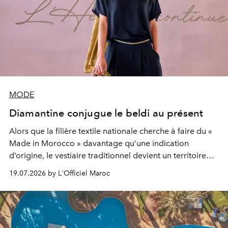
MODE
Diamantine conjugue le beldi au présent
Alors que la filière textile nationale cherche à faire du «
Made in Morocco » davantage qu’une indication
d’origine, le vestiaire traditionnel devient un territoire
d’expérimentation. Avec Néo Beldi, Diamantine en
19.07.2026 by L'Officiel Maroc
révise les proportions et les usages pour l’inscrire dans
le quotidien contemporain, sans effacer la culture du
vêtement dont il procède.