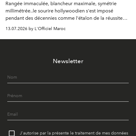
Rangée immaculée, blancheur maximale, symétrie
millimétrée..le sourire hollywoodien s'est imposé
pendant des décennies comme l'étalon de la réussite
esthétique. Mais ce que l'on prenait pour un idéal se
13.07.2026 by L'Officiel Maroc
révèle être un standard, qui, par définition, gomme ce
qui nous distingue. Aujourd'hui, la dentisterie change de
cap : préserver plutôt que recouvrir, personnaliser plutôt
qu'uniformiser. À Casablanca, le Dr Zineb Senhaji
Newsletter
incarne ce virage.
J'autorise par la présente le traitement de mes données