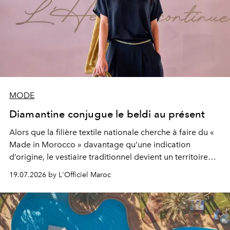
MODE
Diamantine conjugue le beldi au présent
Alors que la filière textile nationale cherche à faire du «
Made in Morocco » davantage qu’une indication
d’origine, le vestiaire traditionnel devient un territoire
d’expérimentation. Avec Néo Beldi, Diamantine en
19.07.2026 by L'Officiel Maroc
révise les proportions et les usages pour l’inscrire dans
le quotidien contemporain, sans effacer la culture du
vêtement dont il procède.