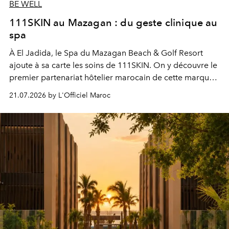
BE WELL
111SKIN au Mazagan : du geste clinique au
spa
À El Jadida, le Spa du Mazagan Beach & Golf Resort
ajoute à sa carte les soins de 111SKIN. On y découvre le
premier partenariat hôtelier marocain de cette marque
britannique, née dans un cabinet de chirurgie plastique
21.07.2026 by L'Officiel Maroc
londonien et construite depuis autour d'un actif breveté,
le complexe NAC Y2™.