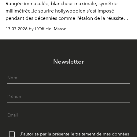
Rangée immaculée, blancheur maximale, symétrie
millimétrée..le sourire hollywoodien s'est imposé
pendant des décennies comme l'étalon de la réussite
esthétique. Mais ce que l'on prenait pour un idéal se
13.07.2026 by L'Officiel Maroc
révèle être un standard, qui, par définition, gomme ce
qui nous distingue. Aujourd'hui, la dentisterie change de
cap : préserver plutôt que recouvrir, personnaliser plutôt
qu'uniformiser. À Casablanca, le Dr Zineb Senhaji
Newsletter
incarne ce virage.
J'autorise par la présente le traitement de mes données