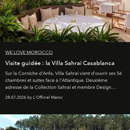
WE LOVE MOROCCO
Visite guidée : la Villa Sahrai Casablanca
Sur la Corniche d'Anfa, Villa Sahrai vient d'ouvrir ses 56
chambres et suites face à l'Atlantique. Deuxième
adresse de la Collection Sahrai et membre Design
Hotels, ce boutique-hôtel cinq étoiles signé Christophe
28.07.2026 by L'Officiel Maroc
Pillet promet un lieu de vie complet. On y a déjeuné…
et
adoré
. Récit.