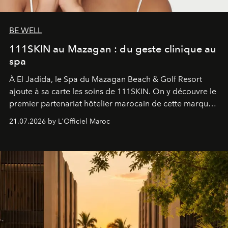
BE WELL
111SKIN au Mazagan : du geste clinique au
spa
À El Jadida, le Spa du Mazagan Beach & Golf Resort
ajoute à sa carte les soins de 111SKIN. On y découvre le
premier partenariat hôtelier marocain de cette marque
britannique, née dans un cabinet de chirurgie plastique
21.07.2026 by L'Officiel Maroc
londonien et construite depuis autour d'un actif breveté,
le complexe NAC Y2™.