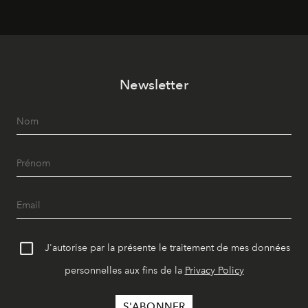
révise les proportions et les usages pour l’inscrire dans
le quotidien contemporain, sans effacer la culture du
vêtement dont il procède.
Newsletter
J'autorise par la présente le traitement de mes données
personnelles aux fins de la
Privacy Policy