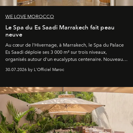
WE LOVE MOROCCO
Le Spa du Es Saadi Marrakech fait peau
neuve
Au cœur de l'Hivernage, à Marrakech, le Spa du Palace
Es Saadi déploie ses 3 000 m² sur trois niveaux,
organisés autour d'un eucalyptus centenaire. Nouveau
Lobby Bien-Être et Beauté, exclusivité mondiale en
30.07.2026 by L'Officiel Maroc
neuro-cosmétique, parcours thermal et studio dédié au
mouvement..l'adresse se refait une beauté dans son
entièreté, entre science des émotions et rituels
reposants.