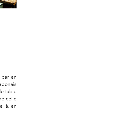
e bar en
aponais
de table
me celle
 là, en