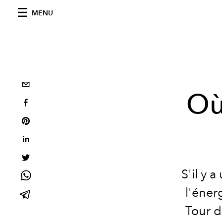
MENU
Où
S'il y 
l'éner
Tour d