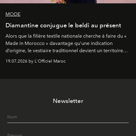
MODE
Diamantine conjugue le beldi au présent
Alors que la filière textile nationale cherche à faire du «
Made in Morocco » davantage qu’une indication
d’origine, le vestiaire traditionnel devient un territoire
d’expérimentation. Avec Néo Beldi, Diamantine en
19.07.2026 by L'Officiel Maroc
révise les proportions et les usages pour l’inscrire dans
le quotidien contemporain, sans effacer la culture du
vêtement dont il procède.
Newsletter