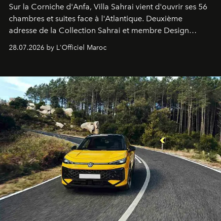
Sur la Corniche d'Anfa, Villa Sahrai vient d'ouvrir ses 56
chambres et suites face à l'Atlantique. Deuxième
adresse de la Collection Sahrai et membre Design
Hotels, ce boutique-hôtel cinq étoiles signé Christophe
28.07.2026 by L'Officiel Maroc
Pillet promet un lieu de vie complet. On y a déjeuné…
et
adoré
. Récit.