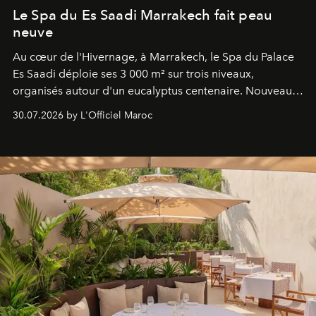
Le Spa du Es Saadi Marrakech fait peau
neuve
Au cœur de l'Hivernage, à Marrakech, le Spa du Palace
Es Saadi déploie ses 3 000 m² sur trois niveaux,
organisés autour d'un eucalyptus centenaire. Nouveau
Lobby Bien-Être et Beauté, exclusivité mondiale en
30.07.2026 by L'Officiel Maroc
neuro-cosmétique, parcours thermal et studio dédié au
mouvement..l'adresse se refait une beauté dans son
entièreté, entre science des émotions et rituels
reposants.