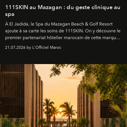
111SKIN au Mazagan : du geste clinique au
spa
À El Jadida, le Spa du Mazagan Beach & Golf Resort
ajoute à sa carte les soins de 111SKIN. On y découvre le
premier partenariat hôtelier marocain de cette marque
britannique, née dans un cabinet de chirurgie plastique
21.07.2026 by L'Officiel Maroc
londonien et construite depuis autour d'un actif breveté,
le complexe NAC Y2™.