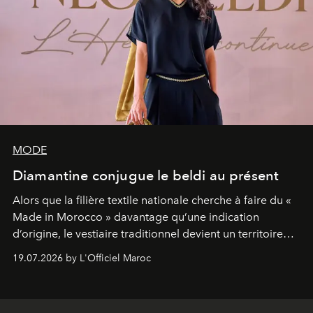
MODE
Diamantine conjugue le beldi au présent
Alors que la filière textile nationale cherche à faire du «
Made in Morocco » davantage qu’une indication
d’origine, le vestiaire traditionnel devient un territoire
d’expérimentation. Avec Néo Beldi, Diamantine en
19.07.2026 by L'Officiel Maroc
révise les proportions et les usages pour l’inscrire dans
le quotidien contemporain, sans effacer la culture du
vêtement dont il procède.