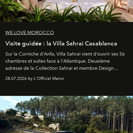
WE LOVE MOROCCO
Visite guidée : la Villa Sahrai Casablanca
Sur la Corniche d'Anfa, Villa Sahrai vient d'ouvrir ses 56
chambres et suites face à l'Atlantique. Deuxième
adresse de la Collection Sahrai et membre Design
Hotels, ce boutique-hôtel cinq étoiles signé Christophe
28.07.2026 by L'Officiel Maroc
Pillet promet un lieu de vie complet. On y a déjeuné…
et
adoré
. Récit.